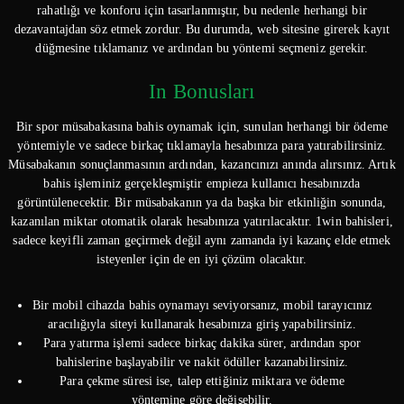
rahatlığı ve konforu için tasarlanmıştır, bu nedenle herhangi bir
dezavantajdan söz etmek zordur. Bu durumda, web sitesine girerek kayıt
düğmesine tıklamanız ve ardından bu yöntemi seçmeniz gerekir.
In Bonusları
Bir spor müsabakasına bahis oynamak için, sunulan herhangi bir ödeme
yöntemiyle ve sadece birkaç tıklamayla hesabınıza para yatırabilirsiniz.
Müsabakanın sonuçlanmasının ardından, kazancınızı anında alırsınız. Artık
bahis işleminiz gerçekleşmiştir empieza kullanıcı hesabınızda
görüntülenecektir. Bir müsabakanın ya da başka bir etkinliğin sonunda,
kazanılan miktar otomatik olarak hesabınıza yatırılacaktır. 1win bahisleri,
sadece keyifli zaman geçirmek değil aynı zamanda iyi kazanç elde etmek
isteyenler için de en iyi çözüm olacaktır.
Bir mobil cihazda bahis oynamayı seviyorsanız, mobil tarayıcınız
aracılığıyla siteyi kullanarak hesabınıza giriş yapabilirsiniz.
Para yatırma işlemi sadece birkaç dakika sürer, ardından spor
bahislerine başlayabilir ve nakit ödüller kazanabilirsiniz.
Para çekme süresi ise, talep ettiğiniz miktara ve ödeme
yöntemine göre değişebilir.