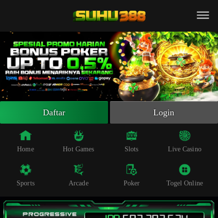
Beranda
Slot Online
Live Casino
Sportsbook
Arcade
Togel Online
Daftar
Login
Poker
Whatsapp
Home
Hot Games
Slots
Live Casino
Telegram
Sports
Arcade
Poker
Togel Online
Livechat