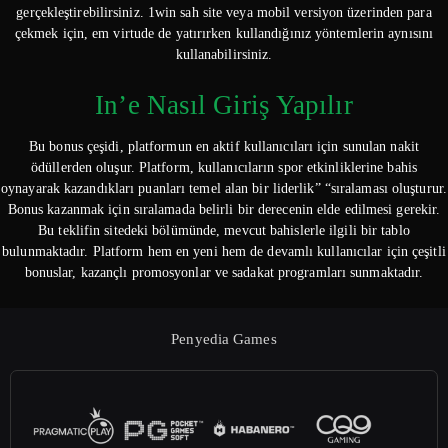
gerçekleştirebilirsiniz. 1win sah site veya mobil versiyon üzerinden para
çekmek için, em virtude de yatırırken kullandığınız yöntemlerin aynısını
kullanabilirsiniz.
In’e Nasıl Giriş Yapılır
Bu bonus çeşidi, platformun en aktif kullanıcıları için sunulan nakit
ödüllerden oluşur. Platform, kullanıcıların spor etkinliklerine bahis
oynayarak kazandıkları puanları temel alan bir liderlik” “sıralaması oluşturur.
Bonus kazanmak için sıralamada belirli bir derecenin elde edilmesi gerekir.
Bu teklifin sitedeki bölümünde, mevcut bahislerle ilgili bir tablo
bulunmaktadır. Platform hem en yeni hem de devamlı kullanıcılar için çeşitli
bonuslar, kazançlı promosyonlar ve sadakat programları sunmaktadır.
Penyedia Games