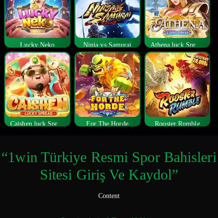
Lucky Neko
Ninja vs Samurai
Athena luck Spread
Caishen luck Spread
For The Horde
Rooster Rumble
“1win Türkiye Resmi Spor Bahisleri
Sitesi Giriş Ve Kaydol”
Content