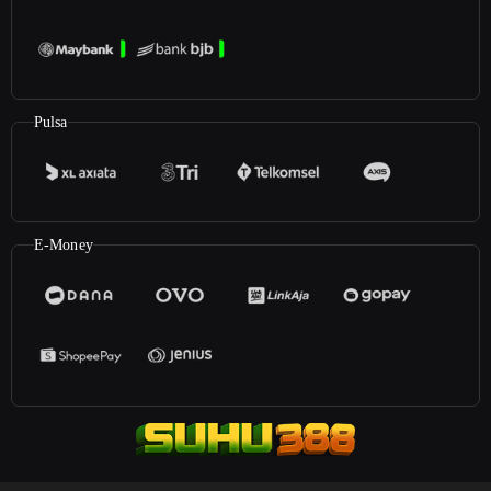
Pulsa
E-Money