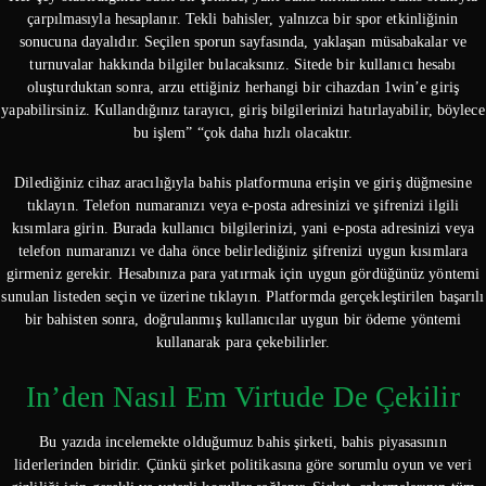
çarpılmasıyla hesaplanır. Tekli bahisler, yalnızca bir spor etkinliğinin
sonucuna dayalıdır. Seçilen sporun sayfasında, yaklaşan müsabakalar ve
turnuvalar hakkında bilgiler bulacaksınız. Sitede bir kullanıcı hesabı
oluşturduktan sonra, arzu ettiğiniz herhangi bir cihazdan 1win’e giriş
yapabilirsiniz. Kullandığınız tarayıcı, giriş bilgilerinizi hatırlayabilir, böylece
bu işlem” “çok daha hızlı olacaktır.
Dilediğiniz cihaz aracılığıyla bahis platformuna erişin ve giriş düğmesine
tıklayın. Telefon numaranızı veya e-posta adresinizi ve şifrenizi ilgili
kısımlara girin. Burada kullanıcı bilgilerinizi, yani e-posta adresinizi veya
telefon numaranızı ve daha önce belirlediğiniz şifrenizi uygun kısımlara
girmeniz gerekir. Hesabınıza para yatırmak için uygun gördüğünüz yöntemi
sunulan listeden seçin ve üzerine tıklayın. Platformda gerçekleştirilen başarılı
bir bahisten sonra, doğrulanmış kullanıcılar uygun bir ödeme yöntemi
kullanarak para çekebilirler.
In’den Nasıl Em Virtude De Çekilir
Bu yazıda incelemekte olduğumuz bahis şirketi, bahis piyasasının
liderlerinden biridir. Çünkü şirket politikasına göre sorumlu oyun ve veri