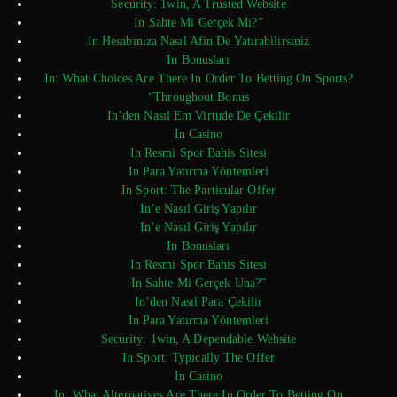
Security: 1win, A Trusted Website
In Sahte Mi Gerçek Mi?”
In Hesabınıza Nasıl Afin De Yatırabilirsiniz
In Bonusları
In: What Choices Are There In Order To Betting On Sports?
“Throughout Bonus
In’den Nasıl Em Virtude De Çekilir
In Casino
In Resmi Spor Bahis Sitesi
In Para Yatırma Yöntemleri
In Sport: The Particular Offer
In’e Nasıl Giriş Yapılır
In’e Nasıl Giriş Yapılır
In Bonusları
In Resmi Spor Bahis Sitesi
In Sahte Mi Gerçek Una?”
In’den Nasıl Para Çekilir
In Para Yatırma Yöntemleri
Security: 1win, A Dependable Website
In Sport: Typically The Offer
In Casino
In: What Alternatives Are There In Order To Betting On