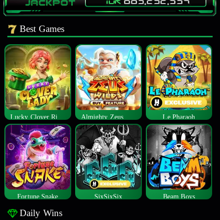
Best Games
Lucky Clover Riches
Almighty Zeus Wilds™
Le Pharaoh
Fortune Snake
SixSixSix
Beam Boys
Daily Wins