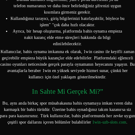
telefon numaranızı ve daha önce belirlediğiniz şifrenizi uygun
kısımlara girmeniz gerekir.
Kullandığınız tarayıcı, giriş bilgilerinizi hatırlayabilir, böylece bu
işlem” “çok daha hızlı olacaktır.
Ayrıca, bir hesap oluşturma, platformda bahis oynama empieza
nakit kazanç elde etme süreçleri hakkında da bilgi
edinilebilecektir.
Kullanıcılar, bahis oynama imkanına ek olarak, 1win casino ile keyifli zaman
geçirebilir empieza büyük kazançlar elde edebilirler. Platformdaki eğlenceli
casino oyunları neticesinde gerçek parayla oynamanın heyecanını yaşayın. Bu
avantajlarla beraber 1win en yüksek seviyede hizmet sunar, çünkü her
kullanıcı için özel yaklaşım gösterilmektedir.
In Sahte Mi Gerçek Mi?”
Bu, aynı anda birkaç spor müsabakasına bahis oynamaya imkan veren daha
karmaşık bir bahis türüdür. Üzerine bahis oynadığınız takım kazanırsa siz
para para kazanırsınız. Türk kullanıcılar, bahis platformunda her zevke uygun
çeşitli spor dallarını içeren bölümler bulabilirler
1win-uzb-slots.com
.