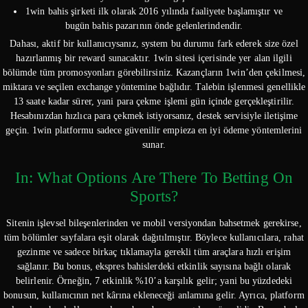
1win bahis şirketi ilk olarak 2016 yılında faaliyete başlamıştır ve
bugün bahis pazarının önde gelenlerindendir.
Dahası, aktif bir kullanıcıysanız, system bu durumu fark ederek size özel
hazırlanmış bir reward sunacaktır. 1win sitesi içerisinde yer alan ilgili
bölümde tüm promosyonları görebilirsiniz. Kazançların 1win’den çekilmesi,
miktara ve seçilen exchange yöntemine bağlıdır. Talebin işlenmesi genellikle
13 saate kadar sürer, yani para çekme işlemi gün içinde gerçekleştirilir.
Hesabınızdan hızlıca para çekmek istiyorsanız, destek servisiyle iletişime
geçin. 1win platformu sadece güvenilir empieza en iyi ödeme yöntemlerini
sunar.
In: What Options Are There To Betting On
Sports?
Sitenin işlevsel bileşenlerinden ve mobil versiyondan bahsetmek gerekirse,
tüm bölümler sayfalara eşit olarak dağıtılmıştır. Böylece kullanıcılara, rahat
gezinme ve sadece birkaç tıklamayla gerekli tüm araçlara hızlı erişim
sağlanır. Bu bonus, ekspres bahislerdeki etkinlik sayısına bağlı olarak
belirlenir. Örneğin, 7 etkinlik %10’a karşılık gelir; yani bu yüzdedeki
bonusun, kullanıcının net kârına ekleneceği anlamına gelir. Ayrıca, platform