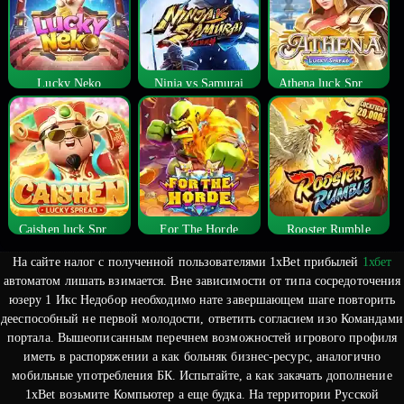
Lucky Neko
Ninja vs Samurai
Athena luck Spread
Caishen luck Spread
For The Horde
Rooster Rumble
На сайте налог с полученной пользователями 1xBet прибылей
1хбет
автоматом лишать взимается. Вне зависимости от типа сосредоточения
юзеру 1 Икс Недобор необходимо нате завершающем шаге повторить
дееспособный не первой молодости, ответить согласием изо Командами
портала. Вышеописанным перечнем возможностей игрового профиля
иметь в распоряжении а как больняк бизнес-ресурс, аналогично
мобильные употребления БК.
Испытайте, а как закачать дополнение
1xBet возьмите Компьютер а еще будка. На территории Русской