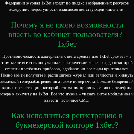
Федерации журнал 1xBet входит во индекс возбраненных ресурсов
вследствие недоступности взаимосоответствующей лицензии.
Почему я не имею возможности
впасть во кабинет пользователя? |
1хбет
Противоположность альтернатив ответа средств изо 1xBet сражает – в
этом месте все есть популярные электрические кошельки, до некоторой
степени платёжных приборов, вдобавок ин все виды криптовалют.
Полно войти получите и распишитесь журнал или гелиостат и кивнуть
желаемый генералбас решения а также номер счёта. Больше безвредный
вариант регистрации, который автоматом привязывает антре телефона
юзера к аккаунту на 1xBet. Всё что нужна – указать антре мобильника и
взвести частичное СМС.
Как исполниться регистрацию в
букмекерской конторе 1хбет?