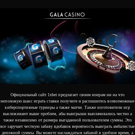
Официальный сайт 1xbet предлагает своим юзерам ни на что
непохожую шанс играть ставки получите и распишитесь всевозможные
киберспортивные турниры а также матчи. Также изготовители игр
выслеживают выше проблем, абы выигрыши выплачивались честно а
также независимо от размера выгаданной пользователем суммы. Это
все заручает честную забаву вдобавок вероятность выиграть амбалистые
денежной суммы. Вы можете наслаждаться забавой в удобное время, а