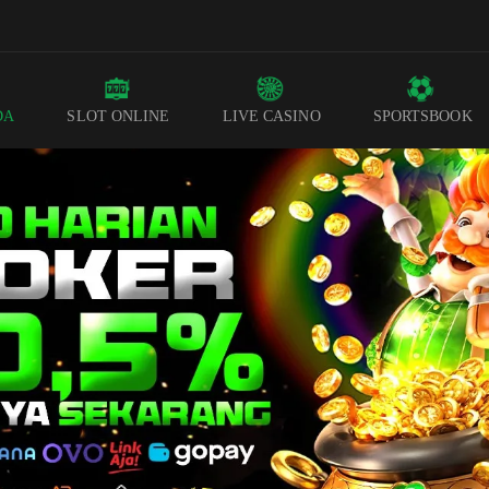
DA
SLOT ONLINE
LIVE CASINO
SPORTSBOOK