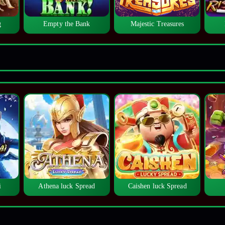
g
Empty the Bank
Majestic Treasures
i
Athena luck Spread
Caishen luck Spread