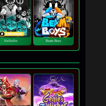
SixSixSix
Beam Boys