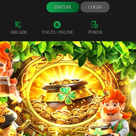
DAFTAR
LOGIN
ARCADE
TOGEL ONLINE
POKER