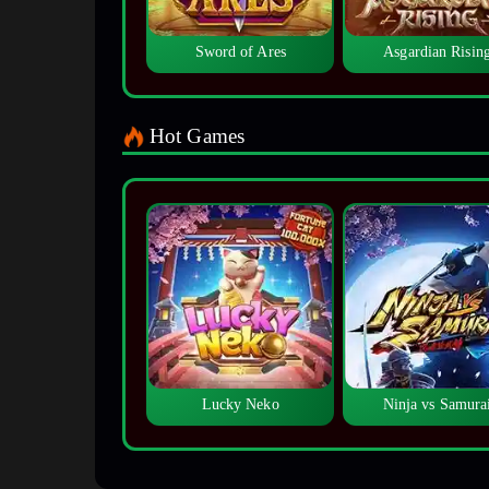
Sword of Ares
Asgardian Risin
Hot Games
Lucky Neko
Ninja vs Samura