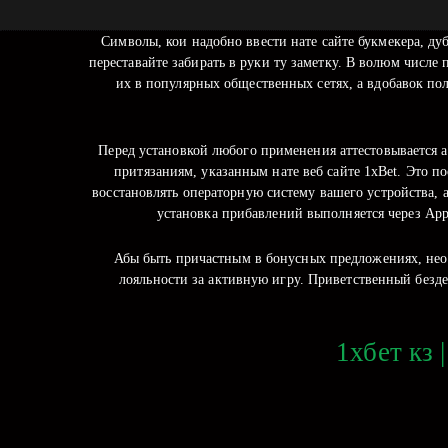
Символы, кои надобно ввести нате сайте букмекера, ду
переставайте забирать в руки ту заметку. В волюм числ
их в популярных общественных сетях, а вдобавок по
Перед установкой любого применения аттестовывается а
притязаниям, указанным нате веб сайте 1xBet. Это 
восстановлять операторную систему вашего устройства, 
установка прибавлений выполняется через App
Абы быть причастным в бонусных предложениях, необ
лояльности за активную игру. Приветственный бездеп
1хбет кз