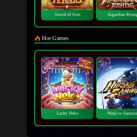
Sword of Ares
Asgardian Risin
Hot Games
Lucky Neko
Ninja vs Samura