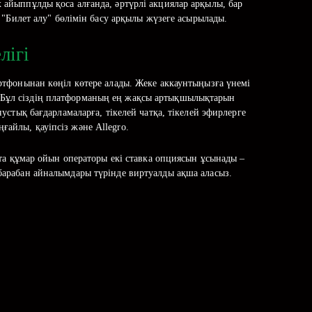
x айыппұлды қоса алғанда, әртүрлі акциялар арқылы, бар
 "Билет алу" бөлімін басу арқылы жүзеге асырылады.
лігі
мартфонынан көңіл көтере алады. Жеке аккаунтыңызға үнемі
 Бұл сіздің платформаның ең жақсы артықшылықтарын
стық бағдарламаларға, тікелей чатқа, тікелей эфирлерге
ғайлы, қауіпсіз және Allegro.
та құмар ойын операторы екі ставка опциясын ұсынады –
 барабан айналымдары түрінде виртуалды ақша аласыз.