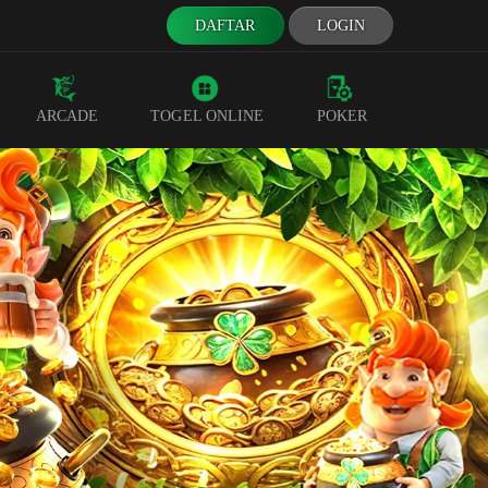
DAFTAR
LOGIN
ARCADE
TOGEL ONLINE
POKER