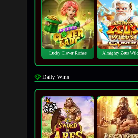
Lucky Clover Riches
Almighty Zeus Wi
Daily Wins