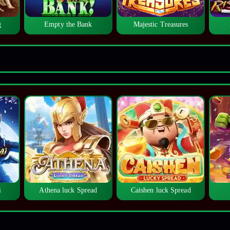
g
Empty the Bank
Majestic Treasures
i
Athena luck Spread
Caishen luck Spread