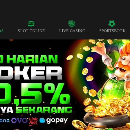
DA
SLOT ONLINE
LIVE CASINO
SPORTSBOOK