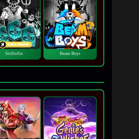
SixSixSix
Beam Boys