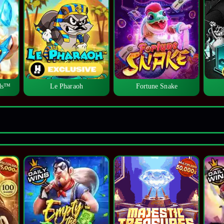
lds™
Le Pharaoh
Fortune Snake