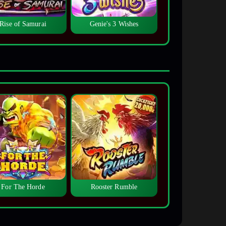
Rise of Samurai
Genie's 3 Wishes
For The Horde
Rooster Rumble