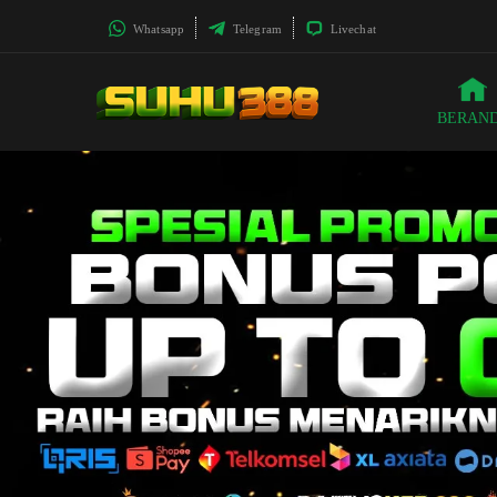
Whatsapp
Telegram
Livechat
BERAN