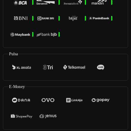
Pulsa
E-Money