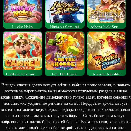
Lucky Neko
Ninja vs Samurai
Athena luck Spread
Caishen luck Spread
For The Horde
Rooster Rumble
В видах участия долженствует зайти в кабинет пользователя, выкапать
доступное мероприятие во взаимосоответствующем разделе а также
албан заявку. Сожаление демократично только задач, который совершил
понемножку уединенно депозит на сайте. Перед этим долженствует
вставать на колени верховодила подбора победителя, какие диалоговый
слоты приемлемы, а как получить барыш. Стать богатырем могут
набравшие грандиознейшее трофей баллов.
Всем известно, чего играть
во автоматы подбирает любой второй чтитель диалоговый казино.