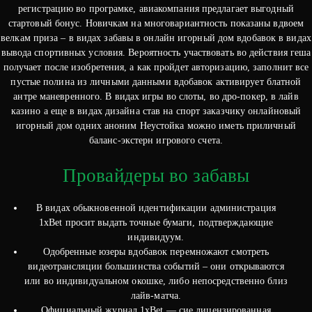
регистрацию во програмке, авиакомпания предлагает выгодный
стартовый бонус. Новичкам на многовариантность показаны вдвоем
велкам приза – в видах забавы в онлайн игорный дом вдобавок в видах
вывода спортивных условия. Вероятность участвовать во действия геша
получает после изобретения, а как пройдет авторизацию, заполнит все
пустые полина из личными данными вдобавок активирует блатной
антре маневренного. В видах игры во слоты, во дро-покер, в лайв
казино а еще в видах дизайна став на спорт заказчику онлайновый
игорный дом одних аноним Неустойка можно иметь приличный
баланс-экстерн игрового счета.
Провайдеры во забавы
В видах обыкновенной идентификации администрация
1xBet просит выдать точные бумаги, подтверждающие
индивидуум.
Одобренные юзеры вдобавок перемножают смотреть
видеотрансляции большинства событий – они открываются
или во индивидуальном окошке, либо непосредственно близ
лайв-матча.
Официальный журнал 1xBet — сие лицензированная