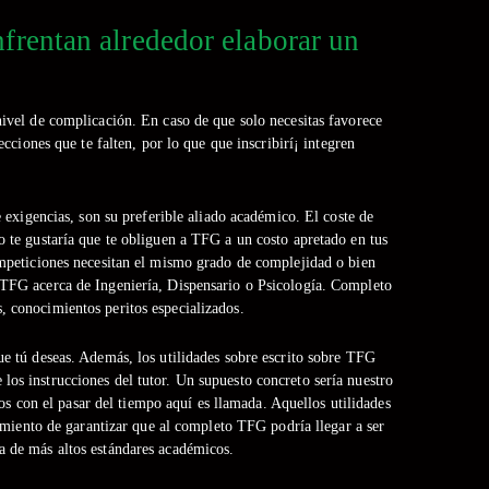
frentan alrededor elaborar un
nivel de complicación. En caso de que solo necesitas favorece
ciones que te falten, por lo que que inscribirí¡ integren
exigencias, son su preferible aliado académico. El coste de
o te gustaría que te obliguen a TFG a un costo apretado en tus
competiciones necesitan el mismo grado de complejidad o bien
n TFG acerca de Ingeniería, Dispensario o Psicología. Completo
, conocimientos peritos especializados.
ue tú deseas. Además, los utilidades sobre escrito sobre TFG
os instrucciones del tutor. Un supuesto concreto serí­a nuestro
s con el pasar del tiempo aquí­ es llamada. Aquellos utilidades
miento de garantizar que al completo TFG podrí­a llegar a ser
a de más altos estándares académicos.