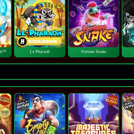
lds™
Le Pharaoh
Fortune Snake