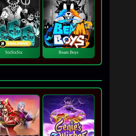
SixSixSix
Beam Boys