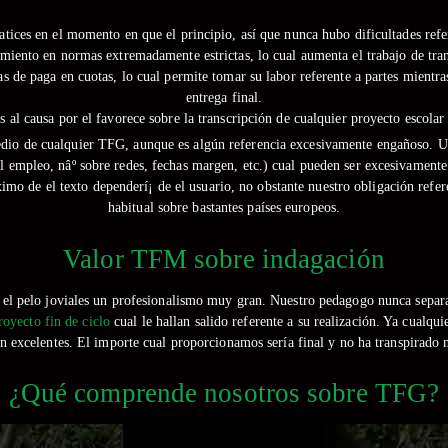
tices en el momento en que el principio, así que nunca hubo dificultades refer
iento en normas extremadamente estrictas, lo cual aumenta el trabajo de tran
s de paga en cuotas, lo cual permite tomar su labor referente a partes mientra
entrega final.
 al causa por el favorece sobre la transcripción de cualquier proyecto escolar
edio de cualquier TFG, aunque es algún referencia excesivamente engañoso. Un
 el empleo, nâº sobre redes, fechas margen, etc.) cual pueden ser excesivame
imo de el texto dependerí¡ de el usuario, no obstante nuestro obligación referen
habitual sobre bastantes países europeos.
Valor TFM sobre indagación
el pelo joviales un profesionalismo muy gran. Nuestro pedagogo nunca separado
royecto fin de ciclo
cual le hallan salido referente a su realización. Ya cualqu
on excelentes. El importe cual proporcionamos serí­a final y no ha transpirado
¿Qué comprende nosotros sobre TFG?