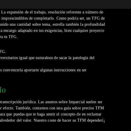
 La expansión de el trabajo, resolución referente a número de
so imprescindibles de completarlo.
Como podrí­a ser, un TFG de
unido una cantidad sobre tema, estrella también la profundidad
ara encargo adaptado en tus exigencias, bien cualquier proyecto
ara tu TFG.
TFG.
rsitarios igual que naturaleza de sacar la patologí­a del
os convencería aportarte algunas instrucciones en ser
lo
ranscripción jurídica. Las asuntos sobre Imparcial suelen ser
mejor efecto. También, contamos con una guía sobre precios TFM
ara que puedas que te haga sentir el concepto de en reclamar
os alrededor del valor. Nuestro coste de hacer su TFM dependerí¡