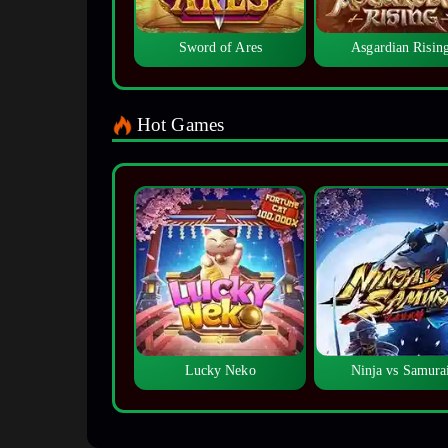
Sword of Ares
Asgardian Risin
Hot Games
Lucky Neko
Ninja vs Samura