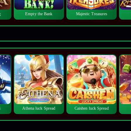
g
Empty the Bank
Majestic Treasures
i
Athena luck Spread
Caishen luck Spread