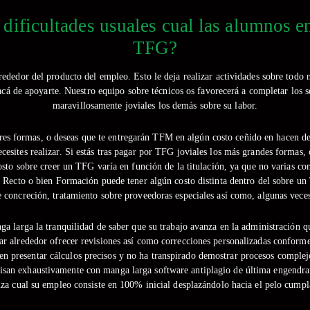
dificultades usuales cual las alumnos en
TFG?
rededor del producto del empleo. Esto le deja realizar actividades sobre todo 
cá de apoyarte. Nuestro equipo sobre técnicos os favorecerá a completar los sec
maravillosamente joviales los demás sobre su labor.
es formas, o deseas que te entregarán TFM en algún costo ceñido en hacen de 
cesites realizar. Si estás tras pagar por TFG joviales los más grandes formas, 
osto sobre creer un TFG varía en función de la titulación, ya que no varias 
e Recto o bien Formación puede tener algún costo distinta dentro del sobre u
concreción, tratamiento sobre proveedoras especiales así­ como, algunas veces
nga larga la tranquilidad de saber que su trabajo avanza en la administración q
r alrededor ofrecer revisiones así­ como correcciones personalizadas conforme l
een presentar cálculos precisos y no ha transpirado demostrar procesos complejo
visan exhaustivamente con manga larga software antiplagio de última engendra
za cual su empleo consiste en 100% inicial desplazándolo hacia el pelo cumpl