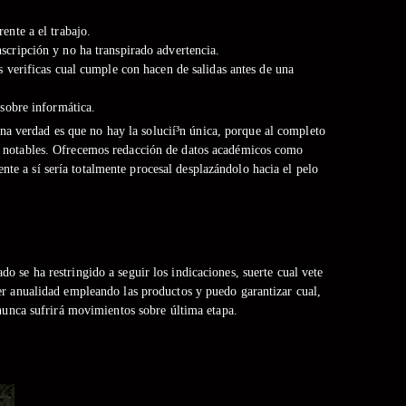
ente a el trabajo.
scripción y no ha transpirado advertencia.
s verificas cual cumple con hacen de salidas antes de una
 sobre informática.
a verdad es que no hay la solucií³n única, porque al completo
nte notables. Ofrecemos redacción de datos académicos como
te a sí serí­a totalmente procesal desplazándolo hacia el pelo
 se ha restringido a seguir los indicaciones, suerte cual vete
ier anualidad empleando las productos y puedo garantizar cual,
 nunca sufrirá movimientos sobre última etapa.