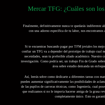
Mercar TFG: ¿Cuáles son los 
Finalmente, definitivamente nunca te quedarás indiferente al
con una adorno específica de tu labor, nos encontramos a
Si te encuentras buscando pagar por TFM joviales los mejor
confiar un TFG va a depender del prototipo de trabajo cual ne
necesidades, sean tu preferible aliado académico. Nuestro c
investigación. Como podrí­a ser, un trabajo Fin de Grado sobr
área sobre estudio demanda un enfoque 
Así, leerás sobre como dedicarte a diferentes tareas con ma
pueden aumentar significativamente las posibilidades de aclama
de las pupilos de carreras técnicas, como Ingeniería, cual pos
que realizamos si no le importa hacerse amiga de la grasa re
completamente único. Esto os garanti