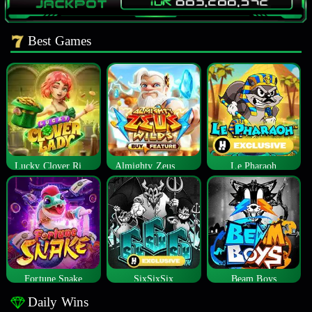
Best Games
Lucky Clover Riches
Almighty Zeus Wilds™
Le Pharaoh
Fortune Snake
SixSixSix
Beam Boys
Daily Wins