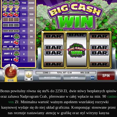
Bonus powitalny równa się stu% do 2250 Zł, dwie stówy bezpłatnych spinów
oraz zabawa Nadprogram Crab, pferowane w całej wpłacie na min. 90
casino
vox
Zł. Minimalna wartość ważnym aspektem wszelakiej rozrywki
kasynowej wydaje się do niej układ graficzna. Komponując stosowane przez
nas recenzje nastawiamy atencję w grafikę oraz styl witryny kasyna