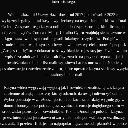
internetowego.
Wedle nakazami Ustawy Hazardowej od 2017 jak i również 2022 r.,
wyłączny legalny portal kasynowy sieciowy na terytorium polski owo Total
Casino. Za sprawą tego kasyna online pochodzące z europejskimi licencjami
od czasu urzędów Curacao, Malty, Uk albo Cypru znajdują się uznawane w
ciągu ustawowe kasyno online gwoli lokalnych rezydentów. Pod główniej
stronie internetowej kasyna sieciowy powinieneś wyselekcjonować przycisk
„Zarejestruj się” oraz dokonać treściwy blankiet rejestracyjny. Trzeba w nim
wpisać zasadnicze dane dla osób fizycznych, na przykład reputacja jak i
również miano, link e-list mailowy, słowo i adres nocowania. Niekiedy
postulowane jest zatwierdzenie zapisu, które operator kasyna sieciowy wysyła
na ustalony link e-mail.
Kasyna wideo wygrywają wygodą jak i również rozmaitością, zaś kasyna
naziemne oferują atmosferę, której odrzucić da uwagi odtworzyć online.
Wybór pozostaje w zależności po to, albo kochasz bardziej wygodę gry w
domu i bonusy, bądź potrzebujesz wyniuchać emocje dogłębnego stołu w
środowisku pozostałych zawodników. Tok należności po polskich kasynach
przez internet jest jednakowo otwarty, ale może potrwać coś przez dłuższy
czas aniżeli przelew. Blik jest to najpopularniejsza metoda płatności w polsce,