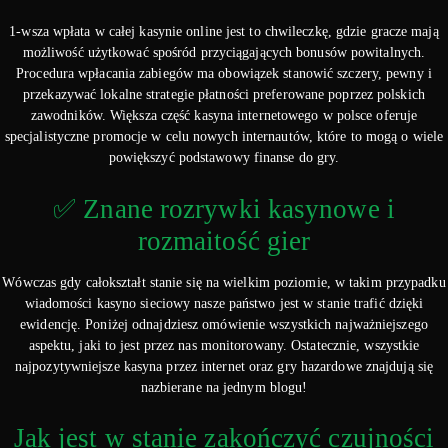
1-wsza wpłata w całej kasynie online jest to chwileczkę, gdzie gracze mają
możliwość użytkować spośród przyciągających bonusów powitalnych.
Procedura wpłacania zabiegów ma obowiązek stanowić szczery, pewny i
przekazywać lokalne strategie płatności preferowane poprzez polskich
zawodników. Większa część kasyna internetowego w polsce oferuje
specjalistyczne promocje w celu nowych internautów, które to mogą o wiele
powiększyć podstawowy finanse do gry.
✅ Znane rozrywki kasynowe i
rozmaitość gier
Wówczas gdy całokształt stanie się na wielkim poziomie, w takim przypadku
wiadomości kasyno sieciowy nasze państwo jest w stanie trafić dzięki
ewidencję. Poniżej odnajdziesz omówienie wszystkich najważniejszego
aspektu, jaki to jest przez nas monitorowany. Ostatecznie, wszystkie
najpozytywniejsze kasyna przez internet oraz gry hazardowe znajdują się
nazbierane na jednym blogu!
Jak jest w stanie zakończyć czujności