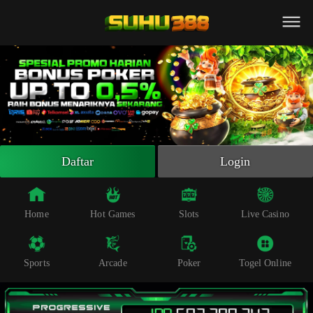
Beranda
Slot Online
Live Casino
Sportsbook
Arcade
Togel Online
Daftar
Login
Poker
Whatsapp
Home
Hot Games
Slots
Live Casino
Telegram
Sports
Arcade
Poker
Togel Online
Livechat