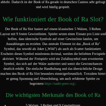
abhebt. Dadurch ist der Book of Ra gerade in deutschen Casinos sehr gefragt
und wird häufig gespielt.
Wie funktioniert der Book of Ra Slot?
Der Book of Ra Slot basiert auf einem klassischen 5 Walzen, 3 Reihen
Layout mit 9 festen Gewinnlinien. Spieler setzen einen Einsatz pro Linie und
hoffen, dass identische Symbole auf einer Gewinnlinie landen, um
Auszahlungen zu erzielen. Das zentrale Element ist das „Book of Ra“
Symbol, das sowohl als Joker („Wild“) als auch als Scatter funktioniert.
Erscheint dieses Symbol mindestens dreimal, werden die beliebten Freispiele
aktiviert. Während der Freispiele wird ein Zufallssymbol zum erweiterten
Symbol, das sich auf der Walze ausbreitet und somit die Gewinnchancen
deutlich erhöht. Die einfache Handhabung und das übersichtliche Design
machen den Book of Ra Slot besonders einsteigerfreundlich. Trotzdem bietet
er genug Spannung und Abwechslung, um auch erfahrene Spieler zu
begeistern
https://sankt-peter.org/
.
Die wichtigsten Merkmale des Book of Ra
5 Walzen, 3 Reihen und 9 Gewinnlinien