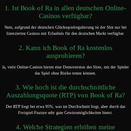
1. Ist Book of Ra in allen deutschen Online-
Casinos verfügbar?
Nein, aufgrund der deutschen Glücksspielregulierung ist der Slot nur bei
lizenzierten Casinos mit Erlaubnis für den deutschen Markt verfügbar.
2. Kann ich Book of Ra kostenlos
ausprobieren?
Ja, viele Online-Casinos bieten eine Demoversion des Slots, mit der Spieler
das Spiel ohne Risiko testen können.
3. Wie hoch ist die durchschnittliche
Auszahlungsquote (RTP) von Book of Ra?
Der RTP liegt bei etwa 95%, was im Durchschnitt liegt, aber durch das
Freispiel-Feature sehr gute Gewinnmöglichkeiten bietet.
4. Welche Strategien erhöhen meine