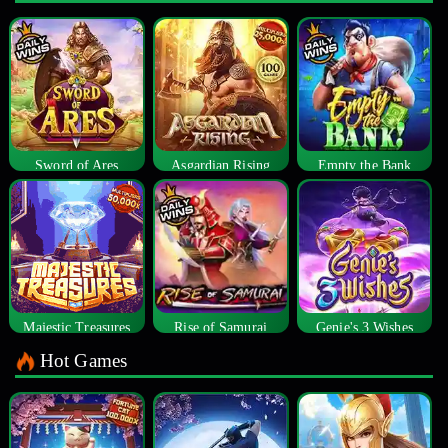
Sword of Ares
Asgardian Rising
Empty the Bank
Majestic Treasures
Rise of Samurai
Genie's 3 Wishes
Hot Games