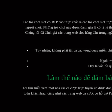
Các trò chơi slot có RTP cao thực chất là các trò chơi slot t
người chơi. Những trò chơi này được đánh giá là có tỷ lệ t
Chúng tôi đã đánh giá các trang web slot hàng đầu trong n
Tuy nhiên, không phải tất cả các vòng quay miễn phí
Ngoài ra
Đây là vấn đề qu
Làm thế nào để đảm bảo
Tôi tìm hiểu xem một nhà cái cá cược trực tuyến có được đăn
toàn khác nhau, cũng như các trang web cá cược có hỗ trợ P