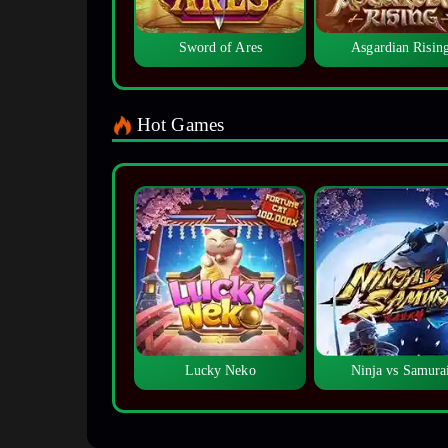
Sword of Ares
Asgardian Risin
Hot Games
Lucky Neko
Ninja vs Samura