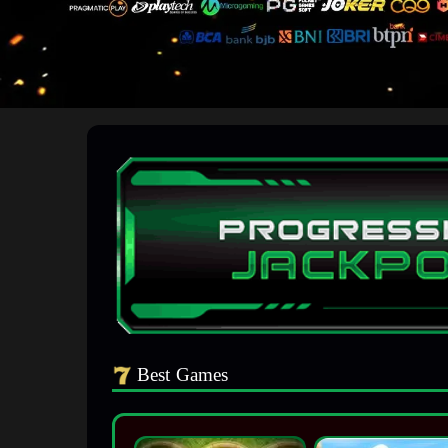
Best Games