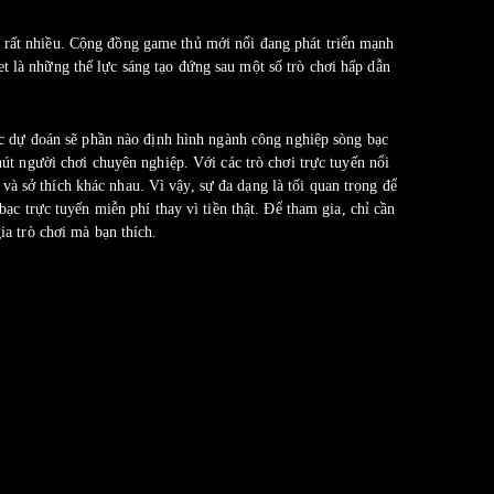
n rất nhiều. Cộng đồng game thủ mới nổi đang phát triển mạnh
et là những thế lực sáng tạo đứng sau một số trò chơi hấp dẫn
ợc dự đoán sẽ phần nào định hình ngành công nghiệp sòng bạc
út người chơi chuyên nghiệp. Với các trò chơi trực tuyến nổi
à sở thích khác nhau. Vì vậy, sự đa dạng là tối quan trọng để
ạc trực tuyến miễn phí thay vì tiền thật. Để tham gia, chỉ cần
a trò chơi mà bạn thích.