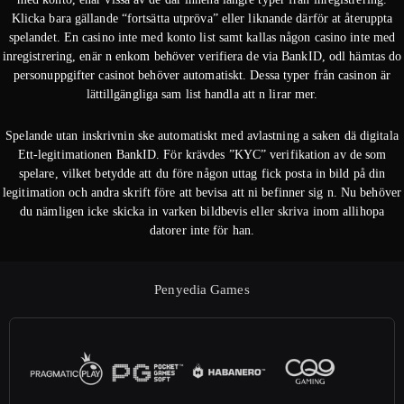
Klicka bara gällande “fortsätta utpröva” eller liknande därför at återuppta
spelandet. En casino inte med konto list samt kallas någon casino inte med
inregistrering, enär n enkom behöver verifiera de via BankID, odl hämtas do
personuppgifter casinot behöver automatiskt. Dessa typer från casinon är
lättillgängliga sam list handla att n lirar mer.
Spelande utan inskrivnin ske automatiskt med avlastning a saken dä digitala
Ett-legitimationen BankID. För krävdes ”KYC” verifikation av de som
spelare, vilket betydde att du före någon uttag fick posta in bild på din
legitimation och andra skrift före att bevisa att ni befinner sig n. Nu behöver
du nämligen icke skicka in varken bildbevis eller skriva inom allihopa
datorer inte för han.
Penyedia Games