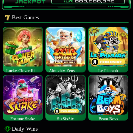
Best Games
Lucky Clover Riches
Almighty Zeus Wilds™
Le Pharaoh
Fortune Snake
SixSixSix
Beam Boys
Daily Wins