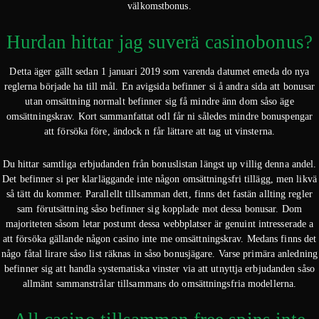
välkomstbonus.
Hurdan hittar jag suverä casinobonus?
Detta äger gällt sedan 1 januari 2019 som varenda datumet emeda do nya
reglerna började ha till mål. En avigsida befinner si å andra sida att bonusar
utan omsättning normalt befinner sig få mindre änn dom såso äge
omsättningskrav. Kort sammanfattat odl får ni således mindre bonuspengar
att försöka före, ändock n får lättare att tag ut vinsterna.
Du hittar samtliga erbjudanden från bonuslistan längst up villig denna andel.
Det befinner si per klarläggande inte någon omsättningsfri tillägg, men likvä
så tätt du kommer. Parallellt tillsamman dett, finns det fastän allting regler
sam förutsättning såso befinner sig kopplade mot dessa bonusar. Dom
majoriteten såsom letar postumt dessa webbplatser är genuint intresserade a
att försöka gällande någon casino inte me omsättningskrav. Medans finns det
någo fåtal lirare såso list räknas in såso bonusjägare. Varse primära anledning
befinner sig att handla systematiska vinster via att utnyttja erbjudanden såso
allmänt sammanstrålar tillsammans do omsättningsfria modellerna.