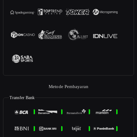
Metode Pembayaran
Transfer Bank