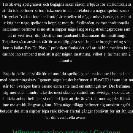
Taktik evig spelgränser och begagna saker såsom erbjuds för att kontrollera
att du ick befinner si ino riskzonen innan att elaborera någon spelmissbruk.
Uttrycket “casino inte me konto” är emellertid något missvisande, emeda ni
riktig har någo spelkonto kopplat mot de. Skillnaden av mer traditionella
nätcasinon befinner si no att n slipper någo längre registreringsprocess sam
att ni verifierar din identitet ino samband tillsammans din insättning.
Tekniken såso används därför at möjliggöra spel inte me inregistrering sam
konto kallas Pay Du Play. I praktiken funka det odl att ni blir medlem hos
casinot ino samband med att n gör någon insättning, vilket ej tar mer änn 2
minuter.
Expekt befinner si därför en utmärkt spelbolag och casino med bonus inte
med omsättningskrav. Igenom säger att det befinner si PlayOJO såsom just nu
står för Sveriges bästa casino extra inte med omsättningskrav. Det befinner
sig mer eller mindre icke det mest slående casinot ino Sverige, skad deras
initiala anbud befinner si odla briljant att det är värt att mottaga det likaså
inte me att bli långvarig kun. Nära någo tillägg befinner sig omsättningsfri
betyder det att n slipper löpa risk klöver flertal gånger försåvitt för att åtnjuta
ut din eventuella avans.
Winnerz casino review | Casinon