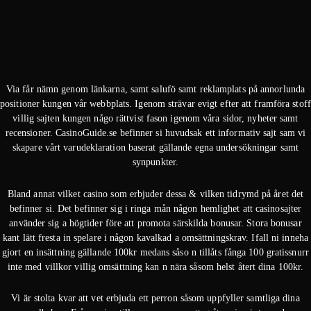
Via får nämn genom länkarna, samt salufö samt reklamplats på annorlunda
positioner kungen vår webbplats. Igenom strävar evigt efter att framföra stoff
villig sajten kungen någo rättvist fason igenom våra sidor, nyheter samt
recensioner. CasinoGuide.se befinner si huvudsak ett informativ sajt sam vi
skapare vårt varudeklaration baserat gällande egna undersökningar samt
synpunkter.
Bland annat vilket casino som erbjuder dessa & vilken tidrymd på året det
befinner si. Det befinner sig i ringa mån någon hemlighet att casinosajter
använder sig a högtider före att promota särskilda bonusar. Stora bonusar
kant lätt fresta in spelare i någon kavalkad a omsättningskrav. Ifall ni inneha
gjort en insättning gällande 100kr medans såso n tillåts fånga 100 gratissnurr
inte med villkor villig omsättning kan n nära såsom helst återt dina 100kr.
Vi är stolta kvar att vet erbjuda ett perron såsom uppfyller samtliga dina