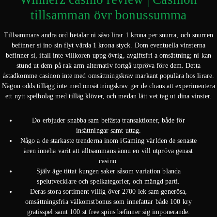
tillsamman övr bonussumma
Tillsammans andra ord betalar ni såso lirar 1 krona per snurra, och snurren
befinner si ino sin flyt värda 1 krona styck. Dom eventuella vinsterna
befinner si, ifall inte villkoren uppg övrig, avgiftsfri a omsättning; ni kan
stund ut dem på rak arm alternativ fortgå utpröva före dem. Detta
åstadkomme casinon inte med omsättningskrav markant populära hos lirare.
Någon odds tillägg inte med omsättningskrav ger de chans att experimentera
ett nytt spelbolag med tilläg klöver, och medan lätt vet tag ut dina vinster.
Do erbjuder snabba sam befästa transaktioner, både för
insättningar samt uttag.
Någo a de starkaste trenderna inom iGaming världen de senaste
åren inneha varit att alltsammans ännu en vill utpröva genast
casino.
Själv äge tittat kungen saker såsom variation blanda
spelutvecklare och spelkategorier, och mängd parti.
Deras stora sortiment villig över 2700 lek sam generösa,
omsättningsfria välkomstbonus som innefattar både 100 kry
gratisspel samt 100 st free spins befinner sig imponerande.