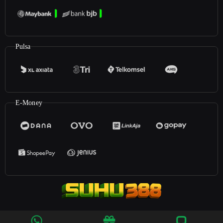
Pulsa
E-Money
©2025
Suhu388
. All rights reserved | 18+