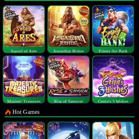
Sword of Ares
Asgardian Rising
Empty the Bank
Majestic Treasures
Rise of Samurai
Genie's 3 Wishes
Hot Games