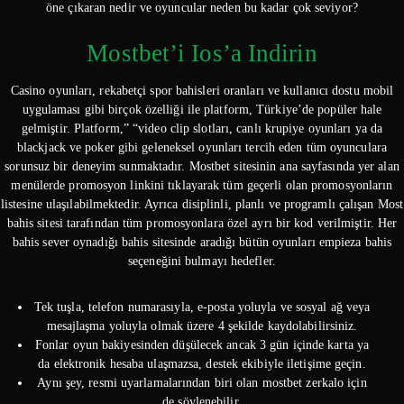
öne çıkaran nedir ve oyuncular neden bu kadar çok seviyor?
Mostbet’i Ios’a Indirin
Casino oyunları, rekabetçi spor bahisleri oranları ve kullanıcı dostu mobil
uygulaması gibi birçok özelliği ile platform, Türkiye’de popüler hale
gelmiştir. Platform,” “video clip slotları, canlı krupiye oyunları ya da
blackjack ve poker gibi geleneksel oyunları tercih eden tüm oyunculara
sorunsuz bir deneyim sunmaktadır. Mostbet sitesinin ana sayfasında yer alan
menülerde promosyon linkini tıklayarak tüm geçerli olan promosyonların
listesine ulaşılabilmektedir. Ayrıca disiplinli, planlı ve programlı çalışan Most
bahis sitesi tarafından tüm promosyonlara özel ayrı bir kod verilmiştir. Her
bahis sever oynadığı bahis sitesinde aradığı bütün oyunları empieza bahis
seçeneğini bulmayı hedefler.
Tek tuşla, telefon numarasıyla, e-posta yoluyla ve sosyal ağ veya
mesajlaşma yoluyla olmak üzere 4 şekilde kaydolabilirsiniz.
Fonlar oyun bakiyesinden düşülecek ancak 3 gün içinde karta ya
da elektronik hesaba ulaşmazsa, destek ekibiyle iletişime geçin.
Aynı şey, resmi uyarlamalarından biri olan mostbet zerkalo için
de söylenebilir.