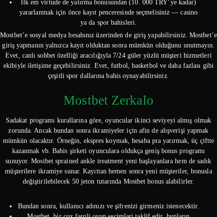
İlk em virtude de yatırma bonusundan (10. 000 TRY’ye kadar)
yararlanmak için önce kayıt penceresinde seçmelisiniz — casino
ya da spor bahisleri.
Mostbet’e sosyal medya hesabınız üzerinden de giriş yapabilirsiniz. Mostbet’e
giriş yapmanın yalnızca kayıt olduktan sonra mümkün olduğunu unutmayın.
Evet, canlı sohbet özelliği aracılığıyla 7/24 güler yüzlü müşteri hizmetleri
ekibiyle iletişime geçebilirsiniz. Evet, futbol, basketbol ve daha fazlası gibi
çeşitli spor dallarına bahis oynayabilirsiniz.
Mostbet Zerkalo
Sadakat programı kurallarına göre, oyuncular ikinci seviyeyi almış olmak
zorunda. Ancak bundan sonra ikramiyeler için afin de alışverişi yapmak
mümkün olacaktır. Örneğin, ekspres koymak, hesaba pra yatırmak, üç çiftte
kazanmak vb. Bahis şirketi oyunculara oldukça geniş bonus programı
sunuyor. Mostbet sprained ankle treatment yeni başlayanlara hem de sadık
müşterilere ikramiye sunar. Kayıttan hemen sonra yeni müşteriler, bonusla
değiştirilebilecek 50 jeton tutarında Mostbet bonus alabilirler.
Bundan sonra, kullanıcı adınızı ve şifrenizi girmeniz istenecektir.
Mostbet, bir çox fərqli oyun seçimləri təklif edir, bunların