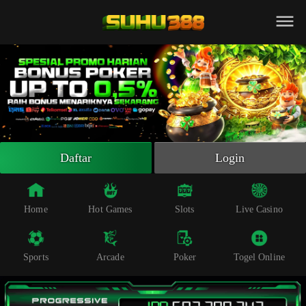
Beranda
Slot Online
Live Casino
Sportsbook
Arcade
Togel Online
Daftar
Login
Poker
Whatsapp
Home
Hot Games
Slots
Live Casino
Telegram
Sports
Arcade
Poker
Togel Online
Livechat