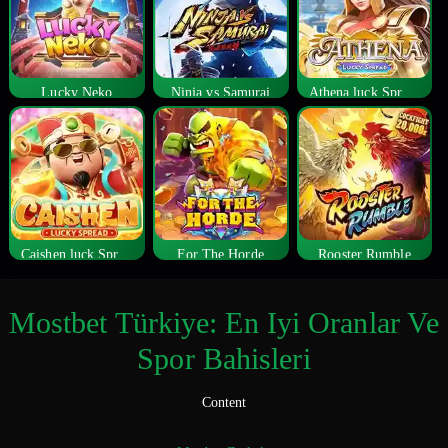
Lucky Neko
Ninja vs Samurai
Athena luck Spread
Caishen luck Spread
For The Horde
Rooster Rumble
Mostbet Türkiye: En Iyi Oranlar Ve
Spor Bahisleri
Content