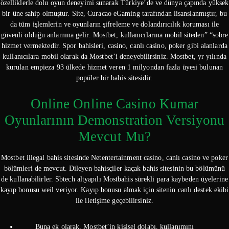
özelliklerle dolu oyun deneyimi sunarak Türkiye’de ve dünya çapında yüksek
bir üne sahip olmuştur. Site, Curacao eGaming tarafından lisanslanmıştır, bu
da tüm işlemlerin ve oyunların şifreleme ve dolandırıcılık koruması ile
güvenli olduğu anlamına gelir. Mostbet, kullanıcılarına mobil siteden” “sobre
hizmet vermektedir. Spor bahisleri, casino, canlı casino, poker gibi alanlarda
kullanıcılara mobil olarak da Mostbet’i deneyebilirsiniz. Mostbet, yr yılında
kurulan empieza 93 ülkede hizmet veren 1 milyondan fazla üyesi bulunan
popüler bir bahis sitesidir.
Online Online Casino Kumar
Oyunlarının Demonstration Versiyonu
Mevcut Mu?
Mostbet illegal bahis sitesinde Netentertainment casino, canlı casino ve poker
bölümleri de mevcut. Dileyen bahisçiler kaçak bahis sitesinin bu bölümünü
de kullanabilirler. Sbtech altyapılı Mostbahis sürekli para kaybeden üyelerine
kayıp bonusu weil veriyor. Kayıp bonusu almak için sitenin canlı destek ekibi
ile iletişime geçebilirsiniz.
Buna ek olarak, Mostbet’in kişisel dolabı, kullanımını