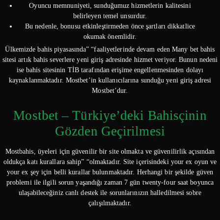
Oyuncu memnuniyeti, sunduğumuz hizmetlerin kalitesini
belirleyen temel unsurdur.
Bu nedenle, bonusu etkinleştirmeden önce şartları dikkatlice
okumak önemlidir.
Ülkemizde bahis piyasasında” “faaliyetlerinde devam eden Many bet bahis
sitesi artık bahis severlere yeni giriş adresinde hizmet veriyor. Bunun nedeni
ise bahis sitesinin TİB tarafından erişime engellenmesinden dolayı
kaynaklanmaktadır. Mostbet’in kullanıcılarına sunduğu yeni giriş adresi
Mostbet’dur.
Mostbet – Türkiye’deki Bahisçinin
Gözden Geçirilmesi
Mostbahis, üyeleri için güvenilir bir site olmakta ve güvenilirlik açısından
oldukça katı kurallara sahip” “olmaktadır. Site içerisindeki your ex oyun ve
your ex şey için belli kurallar bulunmaktadır. Herhangi bir şekilde güven
problemi ile ilgili sorun yaşandığı zaman 7 gün twenty-four saat boyunca
ulaşabileceğiniz canlı destek ile sorunlarınızın halledilmesi sobre
çalışılmaktadır.