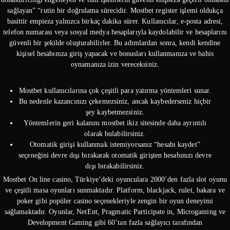
sağlayan” “rutin bir doğrulama sürecidir. Mostbet register işlemi oldukça
basittir empieza yalnızca birkaç dakika sürer. Kullanıcılar, e-posta adresi,
telefon numarası veya sosyal medya hesaplarıyla kaydolabilir ve hesaplarını
güvenli bir şekilde oluşturabilirler. Bu adımlardan sonra, kendi kendine
kişisel hesabınıza giriş yapacak ve bonusları kullanmanıza ve bahis
oynamanıza izin vereceksiniz.
Mostbet kullanıcılarına çok çeşitli para yatırma yöntemleri sunar.
Bu nedenle kazancınızı çekemezsiniz, ancak kaybederseniz hiçbir
şey kaybetmezsiniz.
Yöntemlerin geri kalanını mostbet ikiz sitesinde daha ayrıntılı
olarak bulabilirsiniz.
Otomatik girişi kullanmak istemiyorsanız “hesabı kaydet”
seçeneğini devre dışı bırakarak otomatik girişten hesabınızı devre
dışı bırakabilirsiniz.
Mostbet On line casino, Türkiye’deki oyunculara 2000’den fazla slot oyunu
ve çeşitli masa oyunları sunmaktadır. Platform, blackjack, rulet, bakara ve
poker gibi popüler casino seçenekleriyle zengin bir oyun deneyimi
sağlamaktadır. Oyunlar, NetEnt, Pragmatic Participate in, Microgaming ve
Development Gaming gibi 60’tan fazla sağlayıcı tarafından