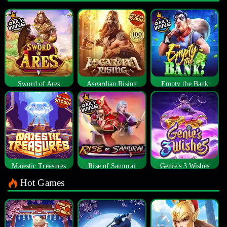
Sword of Ares
Asgardian Rising
Empty the Bank
Majestic Treasures
Rise of Samurai
Genie's 3 Wishes
Hot Games