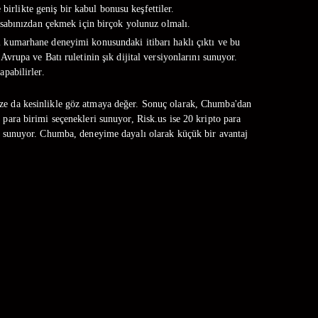
 birlikte geniş bir kabul bonusu keşfettiler.
 hesabınızdan çekmek için birçok yolunuz olmalı.
i kumarhane deneyimi konusundaki itibarı haklı çıktı ve bu
rupa ve Batı ruletinin şık dijital versiyonlarını sunuyor.
apabilirler.
ze da kesinlikle göz atmaya değer. Sonuç olarak, Chumba'dan
 para birimi seçenekleri sunuyor, Risk.us ise 20 kripto para
na sunuyor. Chumba, deneyime dayalı olarak küçük bir avantaj