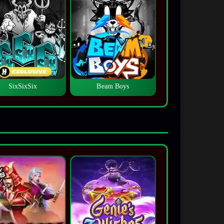
SixSixSix
Beam Boys