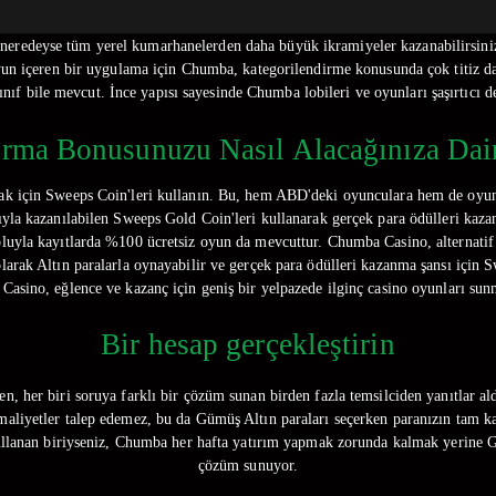
 neredeyse tüm yerel kumarhanelerden daha büyük ikramiyeler kazanabilirsiniz
yun içeren bir uygulama için Chumba, kategorilendirme konusunda çok titiz d
sınıf bile mevcut.
İnce yapısı sayesinde Chumba lobileri ve oyunları şaşırtıcı d
rma Bonusunuzu Nasıl Alacağınıza Dair 
anmak için Sweeps Coin'leri kullanın. Bu, hem ABD'deki oyunculara hem de oyu
ıyla kazanılabilen Sweeps Gold Coin'leri kullanarak gerçek para ödülleri kazanm
uyla kayıtlarda %100 ücretsiz oyun da mevcuttur. Chumba Casino, alternatif b
larak Altın paralarla oynayabilir ve gerçek para ödülleri kazanma şansı için S
asino, eğlence ve kazanç için geniş bir yelpazede ilginç casino oyunları sun
Bir hesap gerçekleştirin
en, her biri soruya farklı bir çözüm sunan birden fazla temsilciden yanıtlar al
aliyetler talep edemez, bu da Gümüş Altın paraları seçerken paranızın tam karş
ullanan biriyseniz, Chumba her hafta yatırım yapmak zorunda kalmak yerine G
çözüm sunuyor.