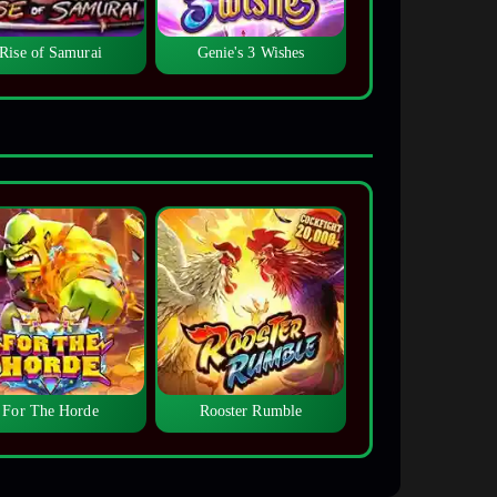
Rise of Samurai
Genie's 3 Wishes
For The Horde
Rooster Rumble