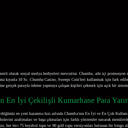
üzenli olarak sosyal medya hediyeleri mevcuttur. Chumba, aile içi promosyon e
na kıyasla 10 Sc. Chumba Casino, Sweeps Coin'leri kullanmak için fark edilm
ine gerçek parayla ödeme yapmaya çalışan kişileri çekmek için açık bir sistem
n En İyi Çekilişli Kumarhane Para Yatı
rdüğünüz en yeni kazanma hızı aslında Chumba'nın En İyi ve En Çok Kullanıl
hislerini azaltmaları ve başa çıkmaları için farklı yöntemler sunarak menüler
te, her biri 75 beyzbol topu ve 90 golf topu versiyonları bulunan bir bingo ala