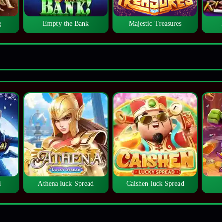
g
Empty the Bank
Majestic Treasures
i
Athena luck Spread
Caishen luck Spread