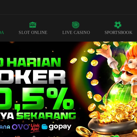
DA
SLOT ONLINE
LIVE CASINO
SPORTSBOOK