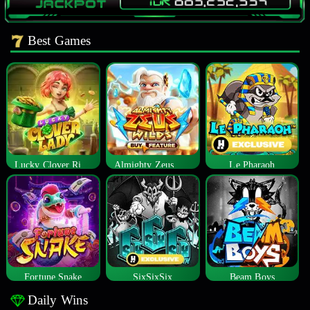
Best Games
Lucky Clover Riches
Almighty Zeus Wilds™
Le Pharaoh
Fortune Snake
SixSixSix
Beam Boys
Daily Wins