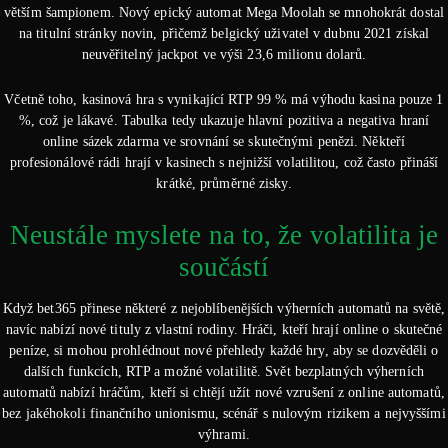
větším šampionem. Nový epický automat Mega Moolah se mnohokrát dostal
na titulní stránky novin, přičemž belgický uživatel v dubnu 2021 získal
neuvěřitelný jackpot ve výši 23,6 milionu dolarů.
Včetně toho, kasinová hra s vynikající RTP 99 % má výhodu kasina pouze 1
%, což je lákavé. Tabulka tedy ukazuje hlavní pozitiva a negativa hraní
online sázek zdarma ve srovnání se skutečnými penězi. Někteří
profesionálové rádi hrají v kasinech s nejnižší volatilitou, což často přináší
krátké, průměrné zisky.
Neustále myslete na to, že volatilita je
součástí
Když bet365 přinese některé z nejoblíbenějších výherních automatů na světě,
navíc nabízí nové tituly z vlastní rodiny. Hráči, kteří hrají online o skutečné
peníze, si mohou prohlédnout nové přehledy každé hry, aby se dozvěděli o
dalších funkcích, RTP a možné volatilitě. Svět bezplatných výherních
automatů nabízí hráčům, kteří si chtějí užít nové vzrušení z online automatů,
bez jakéhokoli finančního unionismu, scénář s nulovým rizikem a nejvyššími
výhrami.