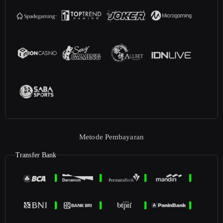
Metode Pembayaran
Transfer Bank