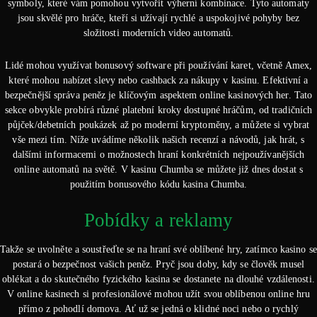
symboly, které vám pomohou vytvořit výherní kombinace. Tyto automaty
jsou skvělé pro hráče, kteří si užívají rychlé a uspokojivé pohyby bez
složitosti moderních video automatů.
Lidé mohou využívat bonusový software při používání karet, včetně Amex,
které mohou nabízet slevy nebo cashback za nákupy v kasinu. Efektivní a
bezpečnější správa peněz je klíčovým aspektem online kasinových her. Tato
sekce obvykle probírá různé platební kroky dostupné hráčům, od tradičních
půjček/debetních poukázek až po moderní kryptoměny, a můžete si vybrat
vše mezi tím. Níže uvádíme několik našich recenzí a návodů, jak hrát, s
dalšími informacemi o možnostech hraní konkrétních nejpoužívanějších
online automatů na světě. V kasinu Chumba se můžete již dnes dostat s
použitím bonusového kódu kasina Chumba.
Pobídky a reklamy
Takže se uvolněte a soustřeďte se na hraní své oblíbené hry, zatímco kasino se
postará o bezpečnost vašich peněz. Pryč jsou doby, kdy se člověk musel
oblékat a do skutečného fyzického kasina se dostanete na dlouhé vzdálenosti.
V online kasinech si profesionálové mohou užít svou oblíbenou online hru
přímo z pohodlí domova. Ať už se jedná o klidné noci nebo o rychlý