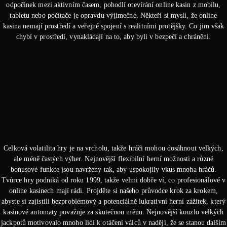
odpočinek mezi aktivním časem, pohodlí otevírání online kasin z mobilu,
tabletu nebo počítače je opravdu výjimečné. Někteří si myslí, že online
kasina nemají prostředí a veřejné spojení s realitními protějšky. Co jim však
chybí v prostředí, vynakládají na to, aby byli v bezpečí a chráněni.
Celková volatilita hry je na vrcholu, takže hráči mohou dosáhnout velkých,
ale méně častých výher. Nejnovější flexibilní herní možnosti a různé
bonusové funkce jsou navrženy tak, aby uspokojily vkus mnoha hráčů.
Tvůrce hry podniká od roku 1999, takže velmi dobře ví, co profesionálové v
online kasinech mají rádi. Projděte si našeho průvodce krok za krokem,
abyste si zajistili bezproblémový a potenciálně lukrativní herní zážitek, který
kasinové automaty považuje za skutečnou měnu. Nejnovější kouzlo velkých
jackpotů motivovalo mnoho lidí k otáčení válců v naději, že se stanou dalším