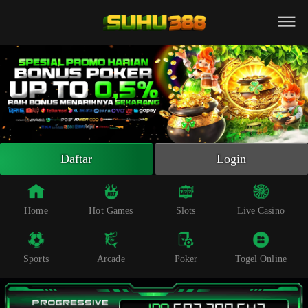
Beranda
Slot Online
Live Casino
Sportsbook
Arcade
Togel Online
Daftar
Login
Poker
Whatsapp
Home
Hot Games
Slots
Live Casino
Telegram
Sports
Arcade
Poker
Togel Online
Livechat