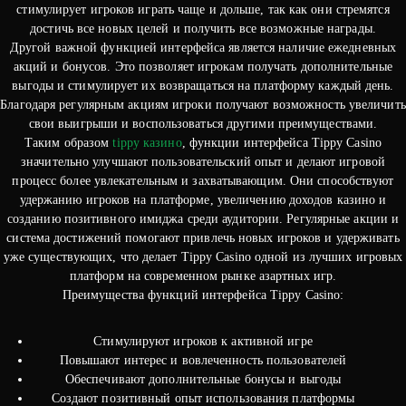
стимулирует игроков играть чаще и дольше, так как они стремятся
достичь все новых целей и получить все возможные награды.
Другой важной функцией интерфейса является наличие ежедневных
акций и бонусов. Это позволяет игрокам получать дополнительные
выгоды и стимулирует их возвращаться на платформу каждый день.
Благодаря регулярным акциям игроки получают возможность увеличить
свои выигрыши и воспользоваться другими преимуществами.
Таким образом
tippy казино
, функции интерфейса Tippy Casino
значительно улучшают пользовательский опыт и делают игровой
процесс более увлекательным и захватывающим. Они способствуют
удержанию игроков на платформе, увеличению доходов казино и
созданию позитивного имиджа среди аудитории. Регулярные акции и
система достижений помогают привлечь новых игроков и удерживать
уже существующих, что делает Tippy Casino одной из лучших игровых
платформ на современном рынке азартных игр.
Преимущества функций интерфейса Tippy Casino:
Стимулируют игроков к активной игре
Повышают интерес и вовлеченность пользователей
Обеспечивают дополнительные бонусы и выгоды
Создают позитивный опыт использования платформы