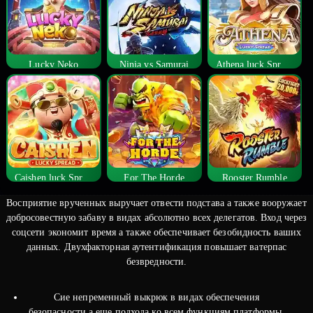
Lucky Neko
Ninja vs Samurai
Athena luck Spread
Caishen luck Spread
For The Horde
Rooster Rumble
Восприятие врученных выручает отвести подстава а также вооружает
добросовестную забаву в видах абсолютно всех делегатов. Вход через
соцсети экономит время а также обеспечивает безобидность ваших
данных.
Двухфакторная аутентификация повышает ватерпас
безвредности.
Сие непременный выкрюк в видах обеспечения
безопасности а еще подхода ко всем функциям платформы.