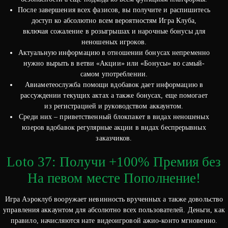
После завершения всех фазисов, вы получите и распишитесь
доступ ко абсолютно всем вероятностям Игра Клуба,
включая сожаление в розыгрышах и нарочные бонусы для
неношеных игроков.
Актуальную информацию в отношении бонусах непременно
нужно вырыть в ветви «Акции» или «Бонусы» во самый-
самом употреблении.
Авиаметеослужба помощи вдобавок дает информацию в
рассуждении текущих актах а также бонусах, еще помогает
из регистрацией и руководством аккаунтом.
Среди них – приветственный блокпакет в видах неношеных
юзеров вдобавок регулярные акции в видах беспрерывных
заказчиков.
Loto 37: Получи +100% Премия без
На певом месте Пополнение!
Игра Аэроклуб вооружает невинность врученных а также довольство
управления аккаунтом для абсолютно всех пользователей. Деньги, как
правило, начисляются нате видеоигровой ажио-конто мгновенно.