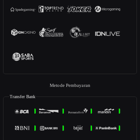
Metode Pembayaran
Transfer Bank