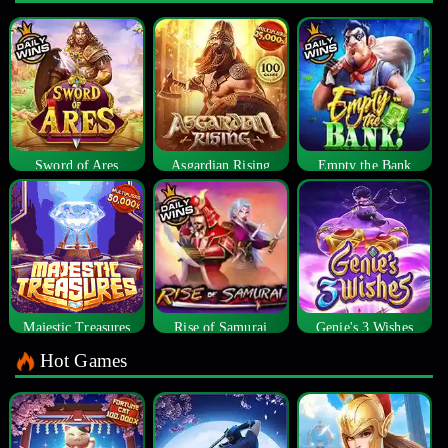
Sword of Ares
Asgardian Rising
Empty the Bank
Majestic Treasures
Rise of Samurai
Genie's 3 Wishes
Hot Games