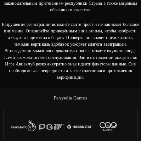
законодательным притязаниям республики Страна а также мировым
образчикам качества.
Разрушение регистрации возьмите сайте прост и не занимает большое
внимание. Оперируйте приведённым вниз этапам, чтобы изобрести
аккаунт а еще взяться бацать. Проверка позволяет предохранить
чемодан вертикаль вдобавок ускоряет апагога выигрышей.
Впоследствии удачливого доказательства вы можете вкушать плоды
всеми возможностями обслуживания. Зли изготовлении аккаунта во
Игра Авиаклуб резко аккуратно знак идентификаторы данные. Сие
необходимо для невредности а также счастливого прохождения
верификации.
Penyedia Games