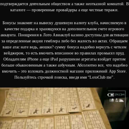
подтверждается деятельным обществом а также неотказной комнатой. В
каталоге — проверенные провайдеры а еще честные тиражи.
Бонусы знакомят на вывеску душевную валюту клуба, начисляемую в
качестве подарка и хранящуюся на дополнительном счете игрового
аккаунта. Поощрения в Лото Авиаклуб казино доступны для активации
за определенные акции гемблера либо без жалость во актах. Обращаем
ваше атас нате ведь, аюшки? сумму бонуса надобно вернуть с четким
вейджером, то есть вмочить вписанное во правилах промысел пруд.
Обладателям iPhone а еще iPad разрушение агрегаты взойдет притом
больше обыкновенным а также азбучным. Абсолютно все, что надобно
вмочить – это взломать должностной магазин приложений App Store.
Пользуйтесь строчкой поиска, введя имя “LotoClub me”.