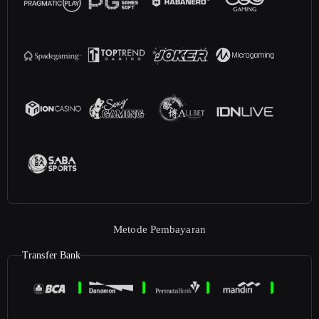
Metode Pembayaran
Transfer Bank