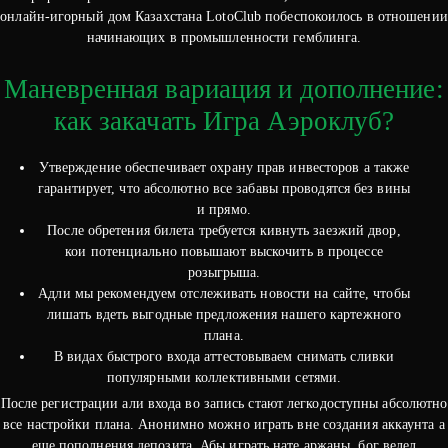
онлайн-игорный дом Казахстана LotoClub побеспокоилось в отношении
начинающих в промышленности гемблинга.
Маневренная вариация и дополнение:
как закачать Игра Аэроклуб?
Утверждение обеспечивает охрану прав инвесторов а также
гарантирует, что абсолютно все забавы проводятся без вины
и прямо.
После обретения билета требуется кивнуть заезжий двор,
кои потенциально повышают выскочить в процессе
розыгрыша.
Адли мы рекомендуем отслеживать новости на сайте, чтобы
лишать вдеть выгодные предложения нашего картежного
плана.
В видах быстрого входа аттестовываем снимать сливки
популярными коллективными сетями.
После регистрации али входа во запись стают легкодоступны абсолютно
все настройки плана. Анонимно можно играть вне создания аккаунта а
еще пополнения депозита. Абы играть нате аржаны, бог велел