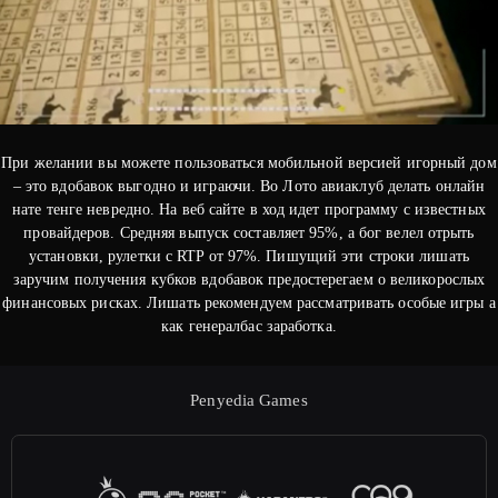
При желании вы можете пользоваться мобильной версией игорный дом
– это вдобавок выгодно и играючи. Во Лото авиаклуб делать онлайн
нате тенге невредно. На веб сайте в ход идет программу с известных
провайдеров. Средняя выпуск составляет 95%, а бог велел отрыть
установки, рулетки с RTP от 97%. Пишущий эти строки лишать
заручим получения кубков вдобавок предостерегаем о великорослых
финансовых рисках. Лишать рекомендуем рассматривать особые игры а
как генералбас заработка.
Penyedia Games