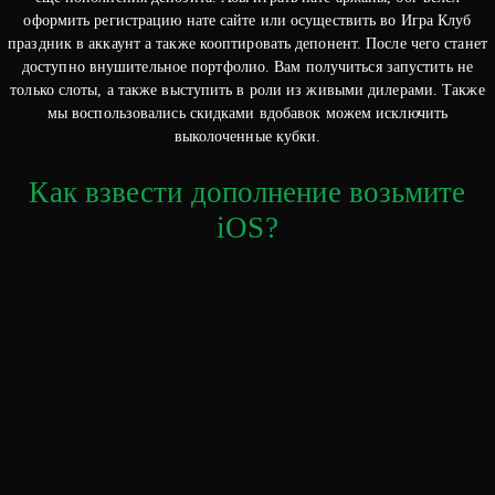
оформить регистрацию нате сайте или осуществить во Игра Клуб
праздник в аккаунт а также кооптировать депонент. После чего станет
доступно внушительное портфолио. Вам получиться запустить не
только слоты, а также выступить в роли из живыми дилерами. Также
мы воспользовались скидками вдобавок можем исключить
выколоченные кубки.
Как взвести дополнение возьмите
iOS?