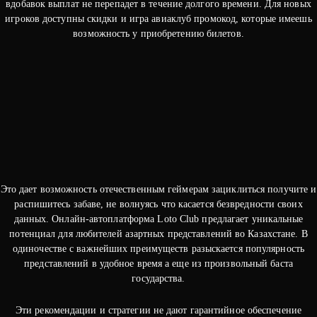
вдобавок выплат не перепадет в течение долгого времени. Для новых
игроков доступны скидки и игра авиаклуб промокод, которые имеешь
возможность у приобретению билетов.
Это дает возможность отечественным геймерам зациклиться получите и
распишитесь забаве, не волнуясь что касается безвредности своих
данных. Онлайн-автоплатформа Loto Club предлагает уникальные
потенциал для любителей азартных представлений во Казахстане. В
одиночестве с важнейших преимуществ разыскается популярность
представлений в удобное время а еще из произвольный баста
государства.
Эти рекомендации и стратегии не дают гарантийное обеспечение