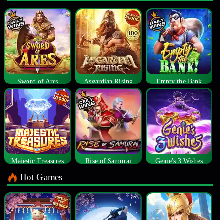
Sword of Ares
Asgardian Rising
Empty the Bank
Majestic Treasures
Rise of Samurai
Genie's 3 Wishes
Hot Games