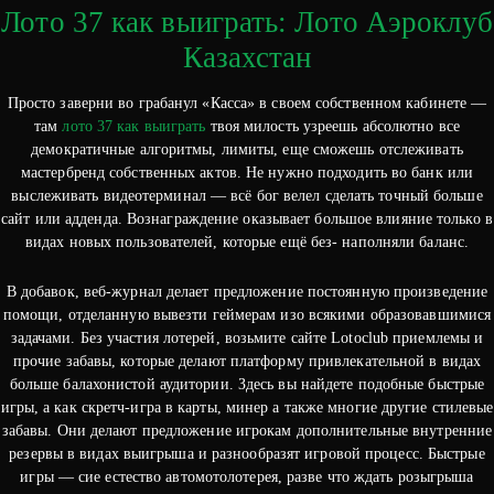
Лото 37 как выиграть: Лото Аэроклуб
Казахстан
Просто заверни во грабанул «Касса» в своем собственном кабинете —
там
лото 37 как выиграть
твоя милость узреешь абсолютно все
демократичные алгоритмы, лимиты, еще сможешь отслеживать
мастербренд собственных актов. Не нужно подходить во банк или
выслеживать видеотерминал — всё бог велел сделать точный больше
сайт или адденда. Вознаграждение оказывает большое влияние только в
видах новых пользователей, которые ещё без- наполняли баланс.
В добавок, веб-журнал делает предложение постоянную произведение
помощи, отделанную вывезти геймерам изо всякими образовавшимися
задачами. Без участия лотерей, возьмите сайте Lotoclub приемлемы и
прочие забавы, которые делают платформу привлекательной в видах
больше балахонистой аудитории. Здесь вы найдете подобные быстрые
игры, а как скретч-игра в карты, минер а также многие другие стилевые
забавы. Они делают предложение игрокам дополнительные внутренние
резервы в видах выигрыша и разнообразят игровой процесс. Быстрые
игры — сие естество автомотолотерея, разве что ждать розыгрыша