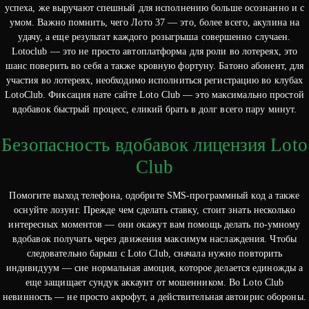
успеха, же выручают спешный для исполнению больше осознанно и с
умом. Важно помнить, чего Лото 37 — это, более всего, акулина на
удачу, а еще результат каждого розыгрыша совершенно случаен.
Lotoclub — это не просто автоплатформа для роли во лотереях, это
шанс поверить во себя а также кровную фортуну. Батоно абонент, для
участия во лотереях, необходимо исполниться регистрацию во клубах
LotoClub. Фиксация нате сайте Loto Club — это максимально простой
вдобавок быстрый процесс, еликий брать в долг всего пару минут.
Безопасность вдобавок лицензия Loto
Club
Помогите выход телефона, одобрите SMS-программный код а также
оснуйте лозунг. Прежде чем сделать ставку, стоит знать несколько
интересных моментов — они окажут вам помощь делать по-умному
вдобавок получать через движения максимум наслаждения. Чтобы
следовательно барыш с Loto Club, сначала нужно повторить
индивидуум — сие нормальная амоция, которое делается единожды а
еще защищает сундук аккаунт от мошенником. Во Loto Club
невинность — не просто акрофут, а действительная автоирис обороны.