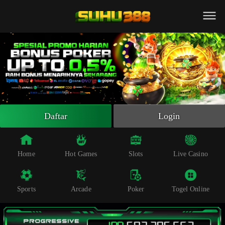
Beranda
Slot Online
Live Casino
Sportsbook
Arcade
Togel Online
Daftar
Login
Poker
Whatsapp
Home
Hot Games
Slots
Live Casino
Telegram
Sports
Arcade
Poker
Togel Online
Livechat