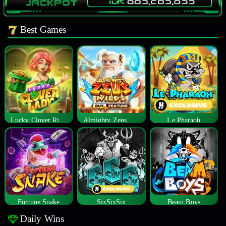
Best Games
Lucky Clover Riches
Almighty Zeus Wilds™
Le Pharaoh
Fortune Snake
SixSixSix
Beam Boys
Daily Wins