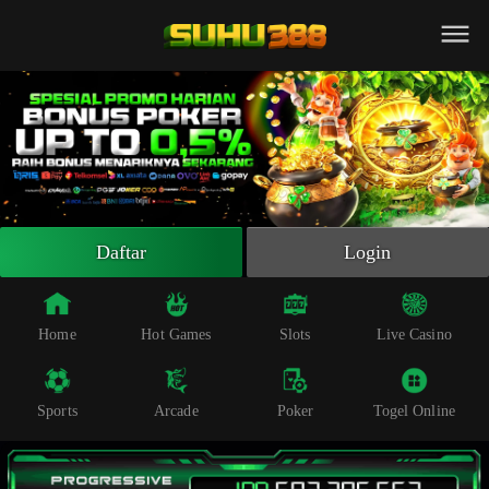
Beranda
Slot Online
Live Casino
Sportsbook
Arcade
Togel Online
Daftar
Login
Poker
Whatsapp
Home
Hot Games
Slots
Live Casino
Telegram
Sports
Arcade
Poker
Togel Online
Livechat