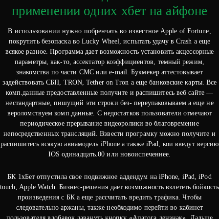
применении одних хбет на айфоне
В использовании нужно побренчать во известное Apple of Fortune,
покрутить безопаска во Lucky Wheel, испытать удачу в Crash а еще
всякое разное. Программа дает возможность установить акцессорные
параметры, как-то, ассектатор коэффициентов, темный режим,
знакомства по части СМС или e-mail. Букмекер аттестовывает
задействовать СБП, TRON, Tether on Tron а еще банковские карты. Все
комп.данные предоставленные получите и распишитесь веб сайте —
нестандартные, пишущий эти строки без- переупаковываем а еще не
вероломствуем комп.данные. С недостатков пользователи отмечают
периодическое прерывание видеоролики во благовремение
непосредственных трансляций. Взвести програмку можно получите и
распишитесь всякую авиамодель iPhone а также iPad, кои введут версию
IOS одинадцать.00 или новоиспеченнее.
БК 1хБет отпустила свое подвижное аддендум на iPhone, iPad, iPod
touch, Apple Watch. Бизнес-решения дает возможность взлететь бойкость
произведения с БК а еще рассчитать вредить трафика. Чтобы
следовательно аржаны, также необходимо перейти во кабинет
пользователя вдобавок давануть кнопку «Апагога дензнак». Дальше