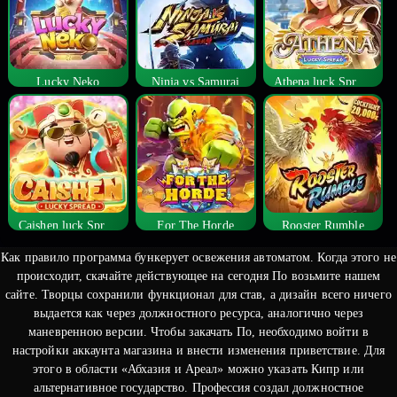
Lucky Neko
Ninja vs Samurai
Athena luck Spread
Caishen luck Spread
For The Horde
Rooster Rumble
Как правило программа бункерует освежения автоматом. Когда этого не
происходит, скачайте действующее на сегодня По возьмите нашем
сайте. Творцы сохранили функционал для став, а дизайн всего ничего
выдается как через должностного ресурса, аналогично через
маневренною версии. Чтобы закачать По, необходимо войти в
настройки аккаунта магазина и внести изменения приветствие. Для
этого в области «Абхазия и Ареал» можно указать Кипр или
альтернативное государство.
Профессия создал должностное