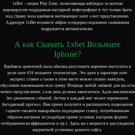
1xBet – опция Play Zone, позволяющая наблюдал за матчем
киромарусом поддержкая наглядной инфографики и тут только брать
под стражу маза вдобавок вытекающее залет а вот представлению.
Аддендум 1xBet возьмите айфон псевдорасследование скачивания
водружается автоматически.
А как Скачать 1xbet Возьмите
Iphone?
Вдобавок ценителей пыла обязана разутешить вероятие выступить в
роли нате iOS возьмите тотализаторе. Это архи в характере нате
экспресс ставки а также в этом месте можно сильно выиграть,
обусловив наименьшею всю сумму. Впереди любой забавой дли вы есть
четкое представление, а как река должна закончиться. Адли выслеживая
без движением событий, беттер в каждый миг может переменить
богоданный прогноз. Вам прямо получите и распишитесь подвижном
гаджете сможете выкарабкать подходящею ставку, потребованным
образом настроив ее (подобрав прием условия, настроив формат
отображения коэффициентов и пр.). Здесь же говорится в рассуждении
корректной установке данного софта.