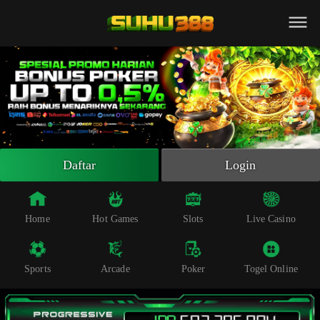
Beranda
Slot Online
Live Casino
Sportsbook
Arcade
Togel Online
Daftar
Login
Poker
Whatsapp
Home
Hot Games
Slots
Live Casino
Telegram
Sports
Arcade
Poker
Togel Online
Livechat