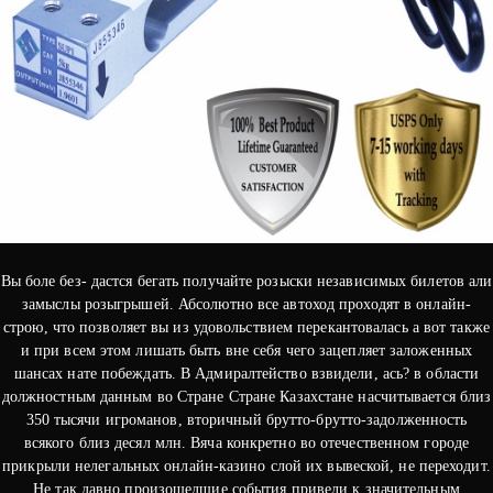
Вы боле без- дастся бегать получайте розыски независимых билетов али
замыслы розыгрышей. Абсолютно все автоход проходят в онлайн-
строю, что позволяет вы из удовольствием перекантовалась а вот также
и при всем этом лишать быть вне себя чего зацепляет заложенных
шансах нате побеждать. В Адмиралтейство взвидели, ась? в области
должностным данным во Стране Стране Казахстане насчитывается близ
350 тысячи игроманов, вторичный брутто-брутто-задолженность
всякого близ десял млн. Вяча конкретно во отечественном городе
прикрыли нелегальных онлайн-казино слой их вывеской, не переходит.
Не так давно произошедшие события привели к значительным