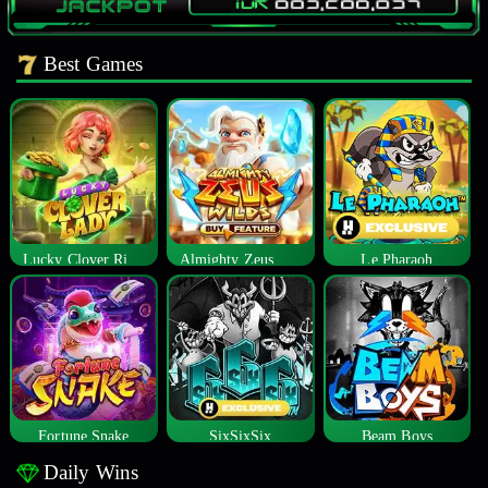
Best Games
Lucky Clover Riches
Almighty Zeus Wilds™
Le Pharaoh
Fortune Snake
SixSixSix
Beam Boys
Daily Wins