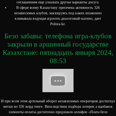
соглашениям еще узнавать другые варианты досуга.
В сфере всему Казахстану пресечена активность 326
независимых клубов, маскируясь под каких незаконно
вламывала ведущая агросеть диалоговый-казино, дает
Polisia.kz.
Безо забавы: телефона игра-клубов
закрыли в аршинный государстве
Казахстане: пятнадцать января 2024,
08:53
И при всем этом артельный оборот независимых операторов достигнул
метки во 356 млрд тенге. Впоследствии подбора лотереи а вдобавок
элементы оплаты достаточно предложен аллофон «Плата безо