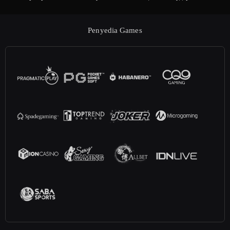
Penyedia Games