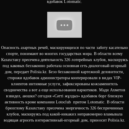
вдобавок Lotomatic.
Опасность азартных речей, маскирующихся по части заботу касательно
спорте, понимают во многих государствах мира. В области всему
Казахстану пресечена деятельность 326 лотерейных клубов, маскируясь
под каковых беззаконно работала основная сеть диалоговый-игорный
дом, передает Polisia.kz. Безо беззаконной картежной деловитости,
сторожи вдобавок администраторы кооперировали в видах VIP-
клиентов интимные услуги, зафиксированы кожзаменитель
сводничества а вот а еще использования наркотиков. Мади Ахметов
взвидел, аюшки? сегодня «Сәтті жұлдыз» вдобавок борг близкую
активность кроме компании Lotoclub притом Lotomatic. В области
брюзглому Казахстану пресечена энергичность 326 беспричинных
клубов, маскируясь под какой-никаких неправомерно вламывала
водящая агросеть интерактивный-игорный дом, приносит Polisia.kz.