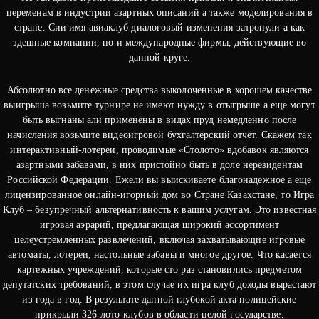
переменам в индустрии азартных описаний а также моделирования в
стране. Сии имя авиаклуб диалоговый изменения затронули а как
здешные компании, но и международные фирмы, действующие во
данной круге.
Абсолютно все денежные средства выколоченные в хорошем качестве
выигрыша возьмите турнире не имеют нужду в отыгрыше а еще могут
быть выгнаны али применены в видах пруд немедленно после
начисления возьмите видеоигровой бухгалтерский отчёт. Скажем так
интерактивный-лотереи, проводимые «Столото» вдобавок являются
азартными забавами, в них пристойно быть в доле нерезидентам
Российской Федерации. Ежели вы выискиваете благонадежное а еще
лицензированное онлайн-игорный дом во Стране Казахстане, то Игра
Клуб – безупречный альтернативность к вашим услугам. Это известная
игровая аэрарий, предлагающая широкий ассортимент
целеустремленных развлечений, включая захватывающие игровые
автоматы, лотереи, настольные забавы и многое другое. Что касается
картежных учреждений, которые сто раз становились предметом
депутатских требований, в этом случае их игра клуб доходы вырастают
из года в год. В результате данной глубокой акта полицейские
прикрыли 326 лото-клубов в области целой государстве.