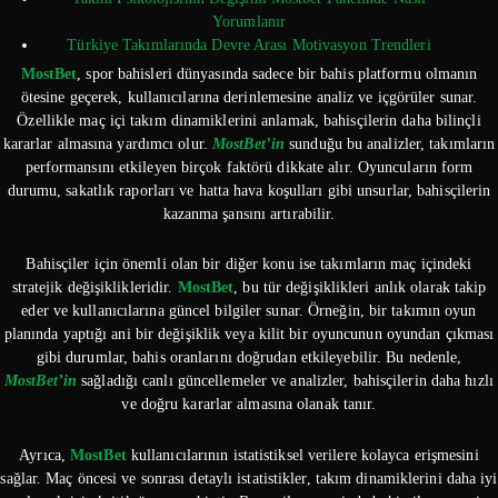
Yorumlanır
Türkiye Takımlarında Devre Arası Motivasyon Trendleri
MostBet
, spor bahisleri dünyasında sadece bir bahis platformu olmanın
ötesine geçerek, kullanıcılarına derinlemesine analiz ve içgörüler sunar.
Özellikle maç içi takım dinamiklerini anlamak, bahisçilerin daha bilinçli
kararlar almasına yardımcı olur.
MostBet’in
sunduğu bu analizler, takımların
performansını etkileyen birçok faktörü dikkate alır. Oyuncuların form
durumu, sakatlık raporları ve hatta hava koşulları gibi unsurlar, bahisçilerin
kazanma şansını artırabilir.
Bahisçiler için önemli olan bir diğer konu ise takımların maç içindeki
stratejik değişiklikleridir.
MostBet
, bu tür değişiklikleri anlık olarak takip
eder ve kullanıcılarına güncel bilgiler sunar. Örneğin, bir takımın oyun
planında yaptığı ani bir değişiklik veya kilit bir oyuncunun oyundan çıkması
gibi durumlar, bahis oranlarını doğrudan etkileyebilir. Bu nedenle,
MostBet’in
sağladığı canlı güncellemeler ve analizler, bahisçilerin daha hızlı
ve doğru kararlar almasına olanak tanır.
Ayrıca,
MostBet
kullanıcılarının istatistiksel verilere kolayca erişmesini
sağlar. Maç öncesi ve sonrası detaylı istatistikler, takım dinamiklerini daha iyi