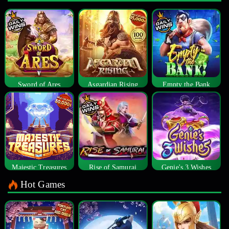
Sword of Ares
Asgardian Rising
Empty the Bank
Majestic Treasures
Rise of Samurai
Genie's 3 Wishes
Hot Games