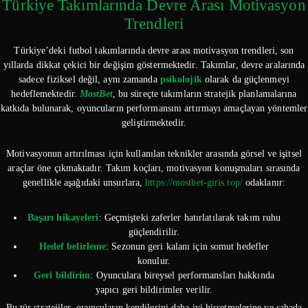
Türkiye Takımlarında Devre Arası Motivasyon
Trendleri
Türkiye’deki futbol takımlarında devre arası motivasyon trendleri, son
yıllarda dikkat çekici bir değişim göstermektedir. Takımlar, devre aralarında
sadece fiziksel değil, aynı zamanda
psikolojik
olarak da güçlenmeyi
hedeflemektedir.
MostBet
, bu süreçte takımların stratejik planlamalarına
katkıda bulunarak, oyuncuların performansını artırmayı amaçlayan yöntemler
geliştirmektedir.
Motivasyonun artırılması için kullanılan teknikler arasında görsel ve işitsel
araçlar öne çıkmaktadır. Takım koçları, motivasyon konuşmaları sırasında
genellikle aşağıdaki unsurlara,
https://mostbet-giris.top/
odaklanır:
Başarı hikayeleri
: Geçmişteki zaferler hatırlatılarak takım ruhu
güçlendirilir.
Hedef belirleme
: Sezonun geri kalanı için somut hedefler
konulur.
Geri bildirim
: Oyunculara bireysel performansları hakkında
yapıcı geri bildirimler verilir.
Bu tür stratejiler, oyuncuların kendilerini daha iyi hissetmelerine ve sahada