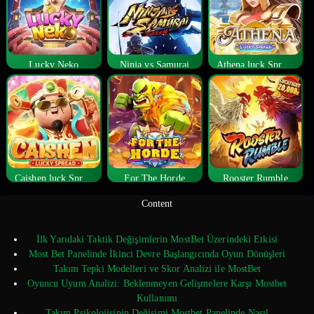
Lucky Neko
Ninja vs Samurai
Athena luck Spread
Caishen luck Spread
For The Horde
Rooster Rumble
Content
İlk Yarıdaki Taktik Değişimlerin MostBet Üzerindeki Etkisi
Most Bet Panelinde İkinci Devre Başlangıcında Oyun Dönüşleri
Takım Tepki Modelleri ve Skor Analizi ile MostBet
Oyuncu Uyum Analizi: Beklenmeyen Gelişmelere Karşı Mostbet
Kullanımı
Takım Psikolojisinin Değişimi Mostbet Panelinde Nasıl