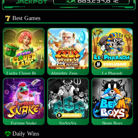
Best Games
Lucky Clover Riches
Almighty Zeus Wilds™
Le Pharaoh
Fortune Snake
SixSixSix
Beam Boys
Daily Wins