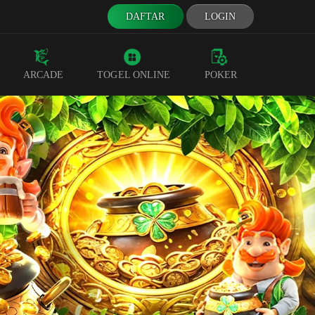
DAFTAR
LOGIN
ARCADE
TOGEL ONLINE
POKER