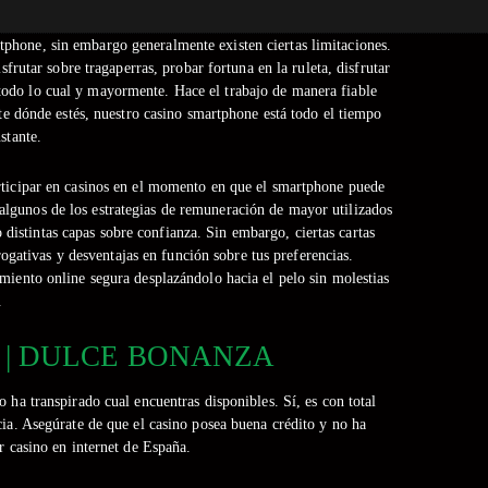
rtphone, sin embargo generalmente existen ciertas limitaciones.
sfrutar sobre tragaperras, probar fortuna en la ruleta, disfrutar
 todo lo cual y mayormente. Hace el trabajo de manera fiable
nte dónde estés, nuestro casino smartphone está todo el tiempo
stante.
articipar en casinos en el momento en que el smartphone puede
 algunos de los estrategias de remuneración de mayor utilizados
 distintas capas sobre confianza. Sin embargo, ciertas cartas
ogativas y desventajas en función sobre tus preferencias.
miento online segura desplazándolo hacia el pelo sin molestias
.
ipad? | DULCE BONANZA
 ha transpirado cual encuentras disponibles. Sí, es con total
ia. Asegúrate de que el casino posea buena crédito y no ha
r casino en internet de España.