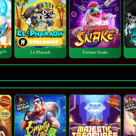
lds™
Le Pharaoh
Fortune Snake