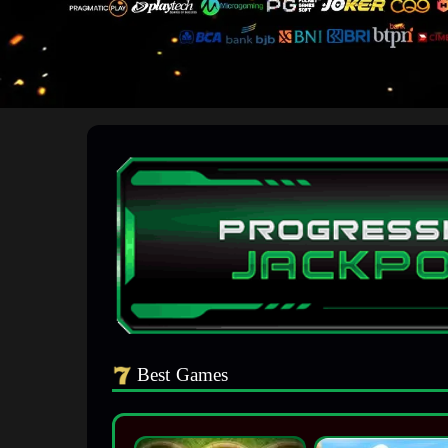
Best Games