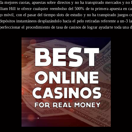
da mejores cuotas, apuestas sobre directos y no ha transpirado mercados y no 
liam Hill te ofrece cualquier reembolso del 500% de tu primera apuesta en ca
go móvil, con el pasar del tiempo slots de estudio y no ha transpirado juegos
epósitos instantáneos desplazándolo hacia el pelo retiradas referente a un‑3
erfeccionar el procedimiento de tasa de casinos de lograr ayudarte toda una 