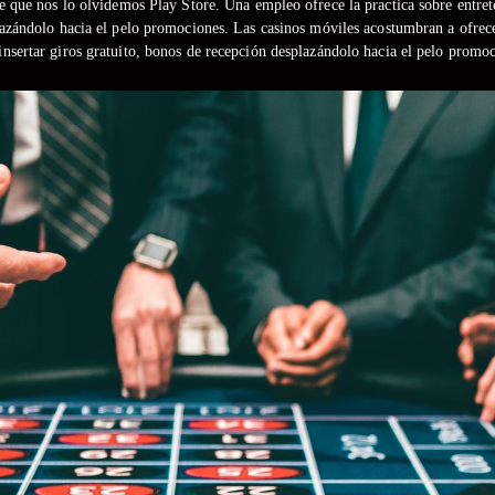
e que nos lo olvidemos Play Store. Una empleo ofrece la practica sobre entret
lazándolo hacia el pelo promociones. Las casinos móviles acostumbran a ofrecer
nsertar giros gratuito, bonos de recepción desplazándolo hacia el pelo promoc