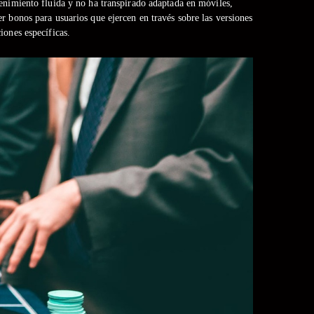
enimiento fluida y no ha transpirado adaptada en móviles,
 bonos para usuarios que ejercen en través sobre las versiones
iones específicas.