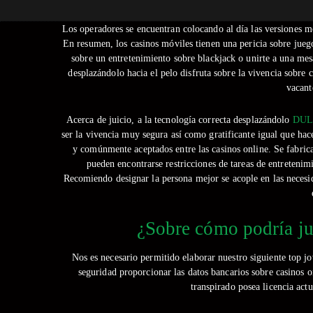
Los operadores se encuentran colocando al día las versiones mó
En resumen, los casinos móviles tienen una pericia sobre ju
sobre un entretenimiento sobre blackjack o unirte a una mes
desplazándolo hacia el pelo disfruta sobre la vivencia sobre 
vacant
Acerca de juicio, a la tecnología correcta desplazándolo
DUL
ser la vivencia muy segura así­ como gratificante igual que ha
y comúnmente aceptados entre las casinos online. Se fabrican
pueden encontrarse restricciones de tareas de entretenim
Recomiendo designar la persona mejor se acople en las necesid
¿Sobre cómo podría j
Nos es necesario permitido elaborar nuestro siguiente top jo
seguridad proporcionar las datos bancarios sobre casinos 
transpirado posea licencia act