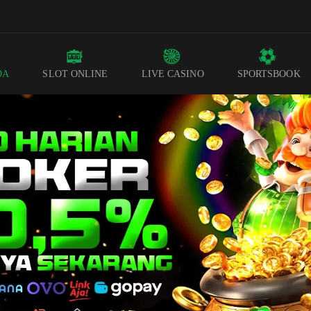
DA
SLOT ONLINE
LIVE CASINO
SPORTSBOOK