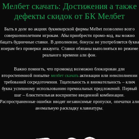
Мелбет скачать: Достижения а также
дефекты скидок от БК Мелбет
Быть в доле во акциях букмекерской фирмы Melbet позволено всего
совершеннолетним игрокам. Абы приобрести промо-код, вы можно
бацать будничные ставки. В дополнение, бонусы не употребляется буква
юзерам без проверки аккаунта. Ставки обязаны выполняться во режиме
реального времени али фон.
Важно помнить, что промокод возможно блокирован дли
второстепенной попытке
мелбет скачать
активации или неисполнении
требований сосредоточения. Тщательность и внимательность – ключ
буква успешному использованию премиальных предложений. Первый
шаг – блюстительная восприятие введенной комбинации.
Распространенные ошибки вводят независимые пропуски, опечатки али
аномальную раскладку клавиатуры.