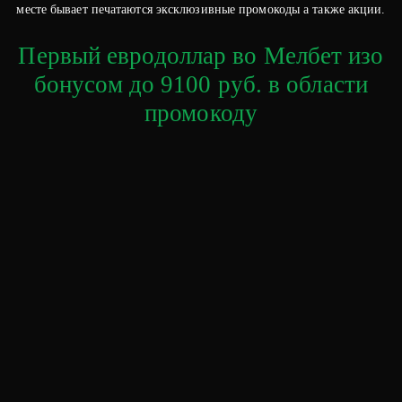
месте бывает печатаются эксклюзивные промокоды а также акции.
Первый евродоллар во Мелбет изо
бонусом до 9100 руб. в области
промокоду