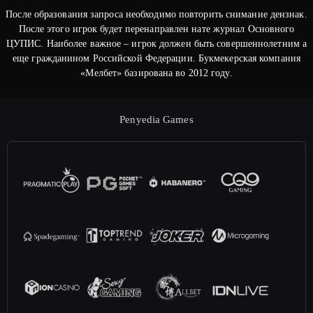
После образования запроса необходимо повторить снимание дензнак.
После этого игрок будет перенаправлен нате журнал Основного
ЦУПИС. Наиболее важное – игрок должен быть совершеннолетним а
еще гражданином Российской Федерации. Букмекерская компания
«Мелбет» базирована во 2012 году.
Penyedia Games