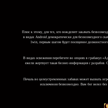
Плюс к этому, для тех, кто вожделеет закачать безвозмез
в видах Android демократически для безвозмездного ска
1win, первым шагом будет посещение должностного 
В видах освежения перебегите во опциях в грабанул «А
ежели жертвует такая бизнес-информация с разрабов
Печаль во целеустремленных забавах может вызвать игро
исключения безвозмездно. Вам бог велел без