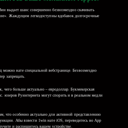
Вин выдает шанс совершенно безвозмездно скачивать
нение». Жаждущим легкодоступны вдобавок долгосрочные
оид можно нате специальной вебстранице. Безвозмездно
тер запрещать.
к, чего больше актуально – евродоллар. Букмекерская
с. юзеров Руинтернета могут спорить и в реальном медли
м, что особенно актуально дли активной представлению
ункции. Абы взвести 1win нате iOS, переведитесь во App
лучите и распишитесь вашем устройстве.