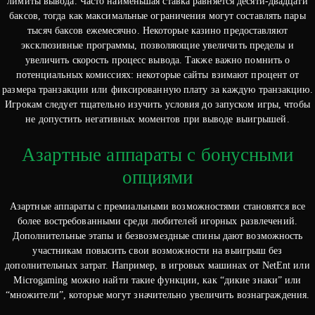
лимиты вывода. Часто наименьшая ставка равняется десяти-двадцати
баксов, тогда как максимальные ограничения могут составлять пары
тысяч баксов ежемесячно. Некоторые казино предоставляют
эксклюзивные программы, позволяющие увеличить пределы и
увеличить скорость процесс вывода. Также важно помнить о
потенциальных комиссиях: некоторые сайты взимают процент от
размера транзакции или фиксированную плату за каждую транзакцию.
Игрокам следует тщательно изучить условия до запуском игры, чтобы
не допустить негативных моментов при выводе выигрышей.
Азартные аппараты с бонусными
опциями
Азартные аппараты с премиальными возможностями становятся все
более востребованными среди любителей игорных развлечений.
Дополнительные этапы и безвозмездные спины дают возможность
участникам повысить свои возможности на выигрыш без
дополнительных затрат. Например, в игровых машинах от NetEnt или
Microgaming можно найти такие функции, как “дикие знаки” или
“множители”, которые могут значительно увеличить вознаграждения.