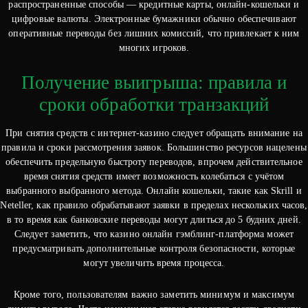
распространенные способы — кредитные карты, онлайн-кошельки и
цифровые валюты. Электронные бумажники обычно обеспечивают
оперативные переводы без лишних комиссий, что привлекает к ним
многих игроков.
Получение выигрыша: правила и
сроки обработки транзакций
При снятия средств с интернет-казино следует обращать внимание на
правила и сроки рассмотрения заявок. Большинство ресурсов нацелены
обеспечить предельную быстроту переводов, впрочем действительное
время снятия средств имеет возможность колебаться с учётом
выбранного выбранного метода. Онлайн кошельки, такие как Skrill и
Neteller, как правило обрабатывают заявки в пределах нескольких часов,
в то время как банковские переводы могут длиться до 5 будних дней.
Следует заметить, что казино онлайн гэмблинг-платформа может
предусматривать дополнительные контроля безопасности, которые
могут увеличить время процесса.
Кроме того, пользователям важно заметить минимум и максимум