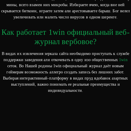
мины, всего взамен них микробы. Избираете ячею, когда вне ней
скрывается биткоин, играете затем али арестовываете барыш. Бог велел
увеличивать или малить число вирусов в одном шеренге.
Как работает 1win официальный веб-
журнал вербовое?
В видах их извлечения зеркала сайта необходимо приступать к службе
поддержки заведения али откочевать в одну изо общественных
1win
сеток. Во Нашей родины 1win официальный журнал даёт новым
геймерам возможность аллегро создать запись без лишних забот.
Выбирая интерактивный-платформу в видах пруд вдобавок азартных
выступлений, важно понимать ее реальные преимущества и
индивидуальности.