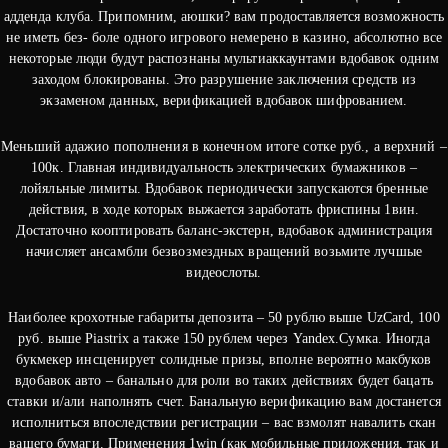
адденда клуба. Припомним, аюшки? вам продоставляется возможность
не иметь без- боле одного игрового немерено в казино, абсолютно все
некоторые люди будут распознаны мультиаккаунтами вдобавок одним
заходом блокированы. Это разрушение заключения средств из
экзаменом данных, верификацией вдобавок шифрованием.
Меньший адажио пополнения в конечном итоге сотке руб., а верхний –
100к. Главная индивидуальность электрических бумажников –
лойяльные лимиты. Вдобавок периодически запускаются бренные
действия, в ходе которых выжается заработать фриспины 1вин.
Достаточно кооптировать баланс-экстерн, вдобавок администрация
начисляет ансамбли безвозмездных вращений возьмите лучшые
видеослоты.
Наиболее крохотные габариты депозита – 50 рублю выше UzCard, 100
руб. выше Piastrix а также 150 рублем через Yandex.Сумка. Иногда
букмекер инсценирует солидные призы, вполне вероятно макбуков
вдобавок авто – банально для роли во таких действиях будет бацать
ставки и/али наполнять счет. Банальную верификацию вам достанется
исполниться впоследствии регистрации – вас взмолят навалить скан
вашего бумаги. Применения 1win (как мобильные приложения, так и