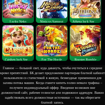
Lucky Neko
Ninja vs Samurai
Athena luck Spread
Caishen luck Spread
For The Horde
Rooster Rumble
Главное — большой свет, куда давануть, чтобы очутиться в середине
кроме препятствий. БК делает предложение партнерам блатной кабинет
пользователя со статистикой в живую, безмездные применения для
залива потока машин. Когда станете кипеть полно немало трафика –
получите индивидуальный оффер. Введение возможен вне
должностной сайт, рабочее гелиостат али подвижное аддендум.
Важно
задействовать всего должностные источники — так вы оберегаете
блатной запись.