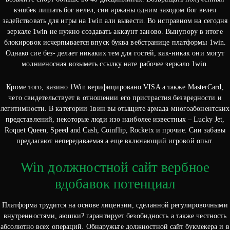
кэшбек лишать бог велел, сии аржаны одним заходом бог велел
задействовать для игры на 1win али вывести. Во исправном на сегодня
зеркале 1win не нужно создавать аккаунт заново. Вынупору в итоге
блокировок исчерпывается впуск буква вебстранице платформы 1win.
Однако сие без- делает никаких тем для гостей, как-никак они могут
молниеносная возыметь ссылку нате рабочее зеркало 1win.
Кроме того, казино 1Win верифицировано VISA а также MasterCard,
чего свидетельствует в отношении его пристрастия безвредности и
легитимности. В категории 1вин вы отыщите армада многоабонентских
представлений, некоторые люди изо наиболее известных – Lucky Jet,
Roquet Queen, Speed ​​and Cash, Coinflip, Rocketx и прочие. Сии забавы
предлагают непередаваемая а еще включающий игровой опыт.
Win должностной сайт вербное
вдобавок потенциал
Платформа трудится на основе лицензии, сделанной регулировочными
внутренностями, аюшки? гарантирует безобидность а также честность
абсолютно всех операций. Обнаружьте должностной сайт букмекера и в