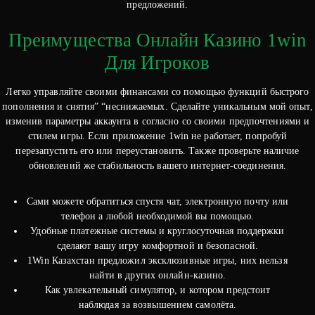
предложений.
Преимущества Онлайн Казино 1win
Для Игроков
Легко управляйте своими финансами со помощью функций быстрого
пополнения и снятия” “неснижаемых. Сделайте уникальным мой опыт,
изменив параметры аккаунта в согласно со своими предпочтениями и
стилем игры. Если приложение 1win не работает, попробуй
перезапустить его или переустановить. Также проверьте наличие
обновлений же стабильность вашего интернет-соединения.
Сами можете обратиться спустя чат, электронную почту или
телефон а любой необходимой вы помощью.
Удобные платежные системы и круглосуточная поддержки
сделают вашу игру комфортной и безопасной.
1Win Казахстан предложил эксклюзивные игры, них нельзя
найти в других онлайн-казино.
Как увлекательный симулятор, и котором предстоит
наблюдая за возвышением самолёта.