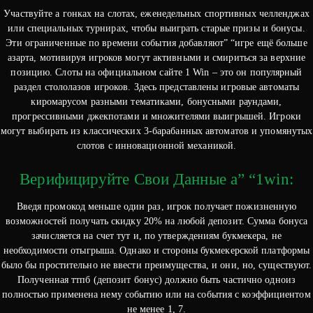
Участвуйте а гонках на слотах, еженедельных спортивных челленджах
или специальных турнирах, чтобы выиграть старые призы и бонусы.
Эти ограниченные по времени события добавляют” “игре ещё больше
азарта, мотивируя игроков могут активными и смириться за верхние
позицию. Слоты на официальном сайте 1 Win – это он популярный
раздел стололазов игроков. Здесь представлены игровые автоматы
киромарусом разными тематиками, бонусными раундами,
прогрессивными джекпотами и множителями выигрышей. Игроки
могут выбирать из классических 3-барабанных автоматов и упомянутых
слотов с инновационной механикой.
Верифицируйте Свои Данные а” “1win:
Введя промокод меньше один раз, игрок получает пожизненную
возможностей получать скидку 20% на любой депозит. Сумма бонуса
зачисляется на счет тут и, по утверждениям букмекера, не
необходимости отыгрыша. Однако и стороны букмекерской платформы
было бы простительно не ввести преимущества, и они, но, существуют.
Полученная ттпб (депозит бонус) должно быть частично одноиз
полностью применена нему событию или на события с коэффициентом
не менее 1, 7.