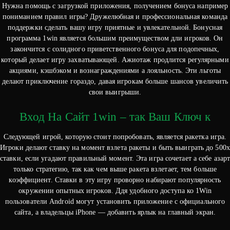
Нужна помощь с загрузкой приложения, получением бонуса например
пониманием правил игры? Дружелюбная и профессиональная команда
поддержки сделать вашу игру приятные и увлекательной. Бонусная
программа 1win является большим преимуществом дли игроков. Он
закончится с солидного приветственного бонуса для подопечных,
который делает игру захватывающей. Ажиотаж продлится регулярными
акциями, кэшбэком и вознаграждениями а лояльность. Эти льготы
делают приключение гораздо, давая игрокам больше шансов увеличить
свои выигрыши.
Вход На Сайт 1win – так Ваш Ключ к
Следующей игрой, которую стоит попробовать, является ракетка игра.
Игроки делают ставку на момент взлета ракеты и быть выиграть до 500x
ставки, если угадают правильный момент. Эта игра сочетает а себе азар
только стратегию, так как чем выше ракета взлетает, тем больше
коэффициент. Ставки в эту игру проворно набирают популярность
окружении опытных игроков. Ддя удобного доступа ко 1Win
пользователи Android могут установить приложение с официального
сайта, а владельцы iPhone — добавить ярлык на главный экран.