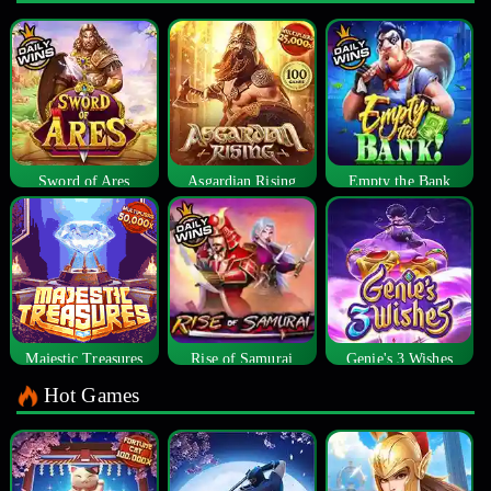
Sword of Ares
Asgardian Rising
Empty the Bank
Majestic Treasures
Rise of Samurai
Genie's 3 Wishes
Hot Games