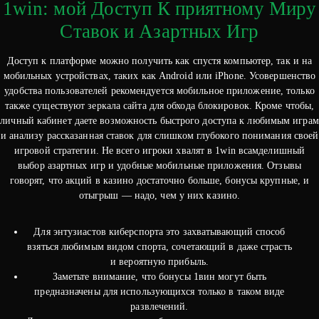
1win: мой Доступ К приятному Миру
Ставок и Азартных Игр
Доступ к платформе можно получить как спустя компьютер, так и на
мобильных устройствах, таких как Android или iPhone. Усовершенство
удобства пользователей рекомендуется мобильное приложение, только
также существуют зеркала сайта для обхода блокировок. Кроме чтобы,
личный кабинет даете возможность быстрого доступа к любимым играм
и анализу рассказанная ставок для слишком глубокого понимания своей
игровой стратегии. Не всего игроки хвалят в 1win всамделишный
выбор азартных игр и удобные мобильные приложения. Отзывы
говорят, что акций в казино достаточно больше, бонусы крупные, и
отыгрыш — надо, чем у них казино.
Для энтузиастов киберспорта это захватывающий способ
взяться любимым видом спорта, сочетающий в даже страсть
и вероятную прибыль.
Заметьте внимание, что бонусы 1вин могут быть
предназначены для использующихся только в таком виде
развлечений.