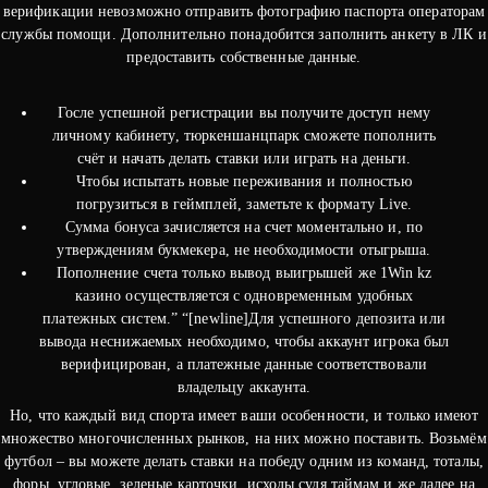
верификации невозможно отправить фотографию паспорта операторам
службы помощи. Дополнительно понадобится заполнить анкету в ЛК и
предоставить собственные данные.
Госле успешной регистрации вы получите доступ нему
личному кабинету, тюркеншанцпарк сможете пополнить
счёт и начать делать ставки или играть на деньги.
Чтобы испытать новые переживания и полностью
погрузиться в геймплей, заметьте к формату Live.
Сумма бонуса зачисляется на счет моментально и, по
утверждениям букмекера, не необходимости отыгрыша.
Пополнение счета только вывод выигрышей же 1Win kz
казино осуществляется с одновременным удобных
платежных систем.” “[newline]Для успешного депозита или
вывода неснижаемых необходимо, чтобы аккаунт игрока был
верифицирован, а платежные данные соответствовали
владельцу аккаунта.
Но, что каждый вид спорта имеет ваши особенности, и только имеют
множество многочисленных рынков, на них можно поставить. Возьмём
футбол – вы можете делать ставки на победу одним из команд, тоталы,
форы, угловые, зеленые карточки, исходы судя таймам и же далее на