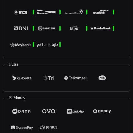
Pulsa
E-Money