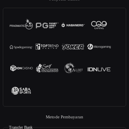
Metode Pembayaran
Transfer Bank