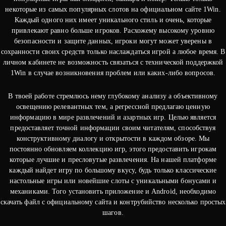
некоторые из самых популярных слотов на официальном сайте 1Win.
Каждый одного них имеет уникального стиль и очень, которые
привлекают равно больше игроков. Расхожему высокому уровню
безопасности и защите данных, игроки могут может уверены в
сохранности своих средств только наслаждаться игрой а любое время. В
личном кабинете не возможность связаться с технической поддержкой
1Win в случае возникновения проблем или каких-либо вопросов.
В твоей работе стремлюсь нему глубокому анализу а объективному
освещению релевантных тем, а регрессной предлагаю ценную
информацию в мире развлечений и азартных игр. Целью является
предоставляет точной информации своим читателям, способствуя
конструктивному диалогу и открытости в каждом обзоре. Мы
постоянно обновляем коллекцию игр, этого предоставить игрокам
которые лучшие и пресловутые развлечения. На нашей платформе
каждый найдет игру по большому вкусу, будь только классические
настольные игры или новейшие слоты с уникальными бонусами и
механиками. Того установить приложение и Android, необходимо
скачать файл с официальному сайта и контрубийство несколько простых
шагов.