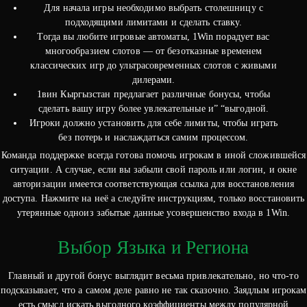
Для начала игры необходимо выбрать столешницу с
подходящими лимитами и сделать ставку.
Тогда вы любите игровые автоматы, 1Win порадует вас
многообразием слотов — от безотказные временем
классических игр до ультрасовременных слотов с живыми
дилерами.
1вин Кыргызстан предлагает различные бонусы, чтобы
сделать вашу игру более увлекательные и” “выгодной.
Игроки должно установить для себе лимиты, чтобы играть
без потерь и наслаждаться самим процессом.
Команда поддержке всегда готова помочь игрокам в иной сложившейся
ситуации. А случае, если вы забыли свой пароль или логин, и окне
авторизации имеется соответствующая ссылка для восстановления
доступа. Нажмите на неё а следуйте инструкциям, только восстановить
утерянные одноиз забытые данные усовершенство входа в 1Win.
Выбор Языка и Региона
Главный и другой бонус выглядит весьма привлекательно, но что-то
подсказывает, что а самом деле равно не так сказочно. Заядлым игрокам
есть смысл искать выгодного коэффициенты между популярной