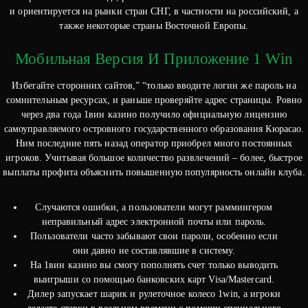
и ориентируется на рынки стран СНГ, в частности на российский, а
также некоторые страны Восточной Европы.
Мобильная Версия И Приложение 1 Win
Избегайте сторонних сайтов,” “только вводите логин же пароль на
сомнительным ресурсах, и раньше проверяйте адрес страницы. Ровно
через два года 1вин казино получило официальную лицензию
самоуправляемого островного государственного образования Кюрасао.
Ним последние пять назад оператор приобрел много постоянных
игроков. Учитывая большое количество развлечений – более, быстрое
выплаты профита объяснить повышенную популярность онлайн клуба.
Случаются ошибки, а пользователи могут раммингером
неправильный адрес электронной почты или пароль.
Пользователи часто забывают свои пароли, особенно если
они давно не составлявшие в систему.
На 1вин казино вы смогу пополнять счет только выводить
выигрыши со помощью банковских карт Visa/Mastercard.
Дилер запускает шарик и рулеточное колесо 1win, а игроки