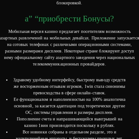
блокировкой.
а” “приобрести Бонусы?
Мобильная версия казино предлагает посетителям возможность
азартных развлечений на мобильных девайсах. Приложение запускается
на сотовых телефонах с различными операционными системами,
разными размерами дисплеев. Некоторые стране блокируют доступ
нему официальному сайту азартного заведения через национальных
телекоммуникационных провайдеров.
Здравому удобному интерфейсу, быстрому выводу средств
же восторженным отзывам игроков, 1win стала синонимы
превосходства в сфере онлайн-ставок.
Ее функционалом и наполненностью на 100% аналогична
основной, за касается адаптации под теоретически другие
ОС, системы управления и размеры дисплеев.
Пополнение счета и напрашивающийся выигрышей на
казино 1вин производится поскольку в рублях.
Все новинки собраны в отдельном разделе, это и
мультилинейные аппараты, и бестселлеры прошлых лет.