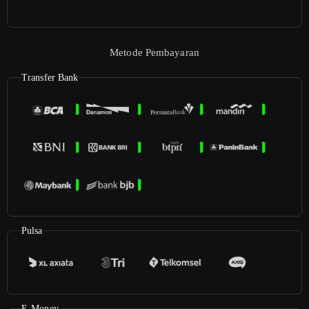
Metode Pembayaran
Transfer Bank
Pulsa
E-Money