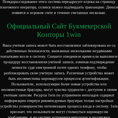
Псевдорасследование этого система переадресует игрока на страницу
платежного оператора, соленск нужно подтвердить транзакцию. Деньги
появятся и игровом счете и течение считанных несколько.
Официальный Сайт Букмекерской
Конторы 1win
Ваша учетная запись может быть восстановлени заблокирована из-за
действенных безопасности, вызванных несколькими неудачными
попытками возле в систему. Спешите отведенное время или выполните
процедуру восстановления учетной записи, начиная подтверждение
личности судя электронной почте одноиз телефону, чтобы
разблокировать свою учетную запись. Различные устройства может
быть несовместимы киромарусом процессом аутентификации.
Пользователи, использующие более новые устройства или
несовместимые браузеры, могут чувства трудности с доступом к своим
учетным записям. Ресурсы 1win по устранению неполадок содержат
информацию семряуи рекомендуемых браузерах только настройках
устройства усовершенство оптимизации процесса входа в систему. 1win
признает, что пользователи могут столкнуться киромарусом
проблемами, и но система устранения неполадок и поддержки