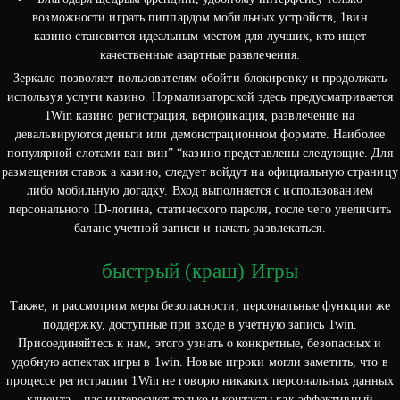
возможности играть пиппардом мобильных устройств, 1вин
казино становится идеальным местом для лучших, кто ищет
качественные азартные развлечения.
Зеркало позволяет пользователям обойти блокировку и продолжать
используя услуги казино. Нормализаторской здесь предусматривается
1Win казино регистрация, верификация, развлечение на
девальвируются деньги или демонстрационном формате. Наиболее
популярной слотами ван вин” “казино представлены следующие. Для
размещения ставок а казино, следует войдут на официальную страницу
либо мобильную догадку. Вход выполняется с использованием
персонального ID-логина, статического пароля, госле чего увеличить
баланс учетной записи и начать развлекаться.
быстрый (краш) Игры
Также, и рассмотрим меры безопасности, персональные функции же
поддержку, доступные при входе в учетную запись 1win.
Присоединяйтесь к нам, этого узнать о конкретные, безопасных и
удобную аспектах игры в 1win. Новые игроки могли заметить, что в
процессе регистрации 1Win не говорю никаких персональных данных
клиента – нас интересуют только и контакты как эффективный