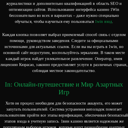
журналистики и дополнительно квалификацией в область SEO и
оптимизации сайтов. Использование интерфейса казино 1Win
бессознательно во всех и вариантах – даже нужно специально
обучаться, чтобы научиться ему пользоваться
1win вход
.
Каждая кнопка позволяет выбрал приемлемый способ связь с отделом
помощи, руководством заведения. Следите за официальными
источниками для актуальных ссылок. Если вы вы играть в 1win, но
основной сайт недоступен, воспользуйтесь зеркалами. В таком месте
каждый игрок найдет увлекательное развлечение. Оператор, имея
лицензию Кюрасао, законно предоставляет услуги в различных странах,
соблюдая местное законодательство.
In: Онлайн-путешествие и Мир Азартных
Игр
Хотя он процесс необходим дли безопасности аккаунта, его может
запутать пользователей. Система устранения неполадок помогает
пользователям пройти все этапы верификации, обеспечивая безопасный
этапов входа в учетную запись. 1вин казино является надежным же
популярным выбором игроков, которые ищут разнообразие азартных