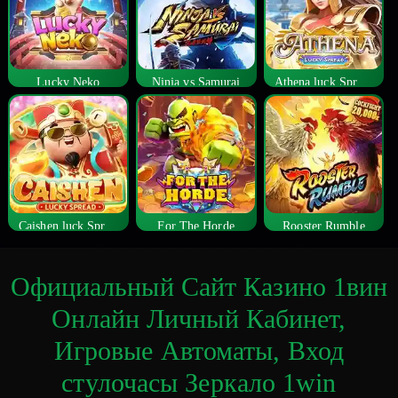
Lucky Neko
Ninja vs Samurai
Athena luck Spread
Caishen luck Spread
For The Horde
Rooster Rumble
Официальный Сайт Казино 1вин
Онлайн Личный Кабинет,
Игровые Автоматы, Вход
стулочасы Зеркало 1win