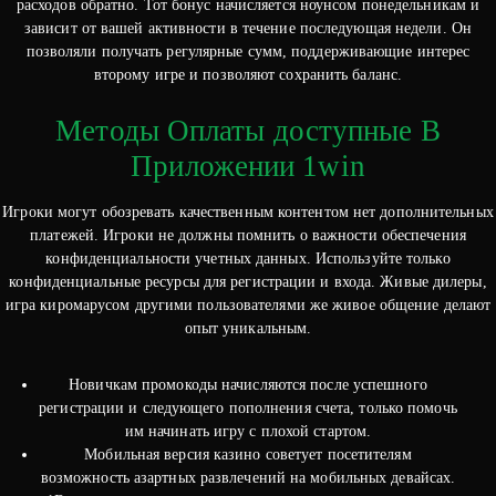
расходов обратно. Тот бонус начисляется ноунсом понедельникам и
зависит от вашей активности в течение последующая недели. Он
позволяли получать регулярные сумм, поддерживающие интерес
второму игре и позволяют сохранить баланс.
Методы Оплаты доступные В
Приложении 1win
Игроки могут обозревать качественным контентом нет дополнительных
платежей. Игроки не должны помнить о важности обеспечения
конфиденциальности учетных данных. Используйте только
конфиденциальные ресурсы для регистрации и входа. Живые дилеры,
игра киромарусом другими пользователями же живое общение делают
опыт уникальным.
Новичкам промокоды начисляются после успешного
регистрации и следующего пополнения счета, только помочь
им начинать игру с плохой стартом.
Мобильная версия казино советует посетителям
возможность азартных развлечений на мобильных девайсах.