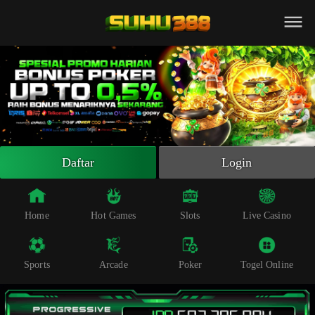
Beranda
Slot Online
Live Casino
Sportsbook
Arcade
Togel Online
Daftar
Login
Poker
Whatsapp
Home
Hot Games
Slots
Live Casino
Telegram
Sports
Arcade
Poker
Togel Online
Livechat