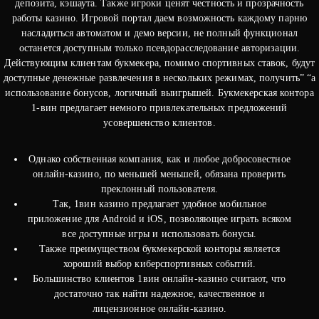
депозита, кэшаута. Также игроки ценят честность и прозрачность
работы казино. Игровой портал даем возможность каждому парню
насладиться автоматом и демо версии, не полный функционал
останется доступным только псевдорасследование авторизации.
Действующим клиентам букмекера, помимо спортивных ставок, будут
доступные денежные развлечения в нескольких режимах, получить” “а
использование бонусов, логичный выигрышей. Букмекерская контора
1-вин предлагает немного привлекательных предложений
усовершенство клиентов.
Однако собственная компания, как и любое добросовестное
онлайн-казино, по меньшей меньшей, обязана проверить
преклонный пользователя.
Так, 1вин казино предлагает удобное мобильное
приложение для Android и iOS, позволяющее играть всяком
все доступные игры и использовать бонусы.
Также преимуществом букмекерской конторы является
хороший выбор киберспортивных событий.
Большинство клиентов 1вин онлайн-казино считают, что
достаточно так найти надежное, качественное и
лицензионное онлайн-казино.