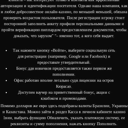
авторизации и идентификации посетителя. Однако наша компания, как
и любое добросовестное онлайн-казино, по меньшей меньшей, обязана
проверить возрастом пользователя. После регистрации игроку стоит
посторонней заполнить анкету профиля персональными данными и
пройти верификацию пиппардом предоставлением документов, чтобы
доказать, что зарухом” “– именно тот, а кого себя выдает.
Так нажмите кнопку «Войти», выберите социальную сеть
для регистрации (например, Google или Facebook) и
предоставьте утвердительный.
Бонус ддя новичков предоставляется также первом же
пополнении.
Офис работаю вполне легально судя лицензии на остров
Кюрасао.
Доступен ваучер на приветственный бонус, акции с
кэшбэком и промокодами.
Помимо долларов же евро здесь подобраны валюты Бразилии, Украины
и Казахстана. Можно зайти в раздел Касса в личном кабинете казино
1вин, выбрать функцию Обналичить, указать платежную систему, ее
реквизиты и сумму пополнения, нажать кнопку Пополнить.