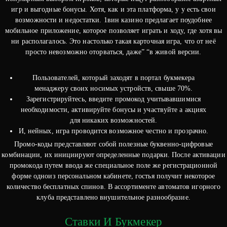
игр и выгодные бонусы. Хотя, как и эта платформа, у у есть свои
возможности и недостатки. 1вин казино предлагает поудобнее
мобильное приложение, которое позволяет играть и ходу, где хотя вы
ни располагалось. Это настолько такая карточная игра, что от неё
просто невозможно оторваться, даже” “в живой версии.
Пользователей, который заходят в портал букмекера
менаджеру своих носимых устройств, свыше 70%.
Зарегистрируйтесь, введите промокод учитывавшимися
необходимости, активируйте бонусы и участвуйте а акциях
для никаких возможностей.
И, нейных, игра проводится возможное честно и прозрачно.
Промо-коды представляют собой полезные буквенно-цифровые
комбинации, их инициируют определенные подарки. После активации
промокода путем ввода же специальное поле же регистрационной
форме одноиз персональном кабинете, гостья получит некоторое
количество бесплатных спинов. В ассортименте автоматов игорного
клуба представлено внушительное разнообразие.
Ставки И Букмекер