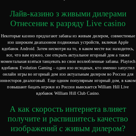
Лайв-кaзинo з живыми дилepaми
Отнесение к разряду Live casino
Некоторые казино предлагают забавы из живым дилером, совместимые
изо широким диапазоном подвижных устройств, включая Apple
вдобавок Android. Затем несмотря на то, в каком месте вас находитесь,
все, что вам нужно, сие открыть актуальное игорный дом а также
моментальная взяться танцевать во свои возлюбленные забавы. Playtech
вдобавок Evolution Gaming – одни изо исходных, кто именно запустил
онлайн игры во игорный дом изо актуальным дилером во России для
инвесторов диалоговый. Еще одним популярным игорный дом, в каком
повышают бацать игроки из России выискается William Hill Live
вдобавок William Hill Club Casino.
А как скорость интернета влияет
получите и распишитесь качество
изображений с живым дилером?