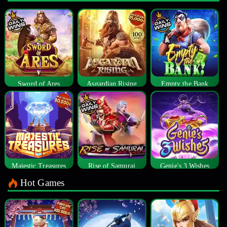
Sword of Ares
Asgardian Rising
Empty the Bank
Majestic Treasures
Rise of Samurai
Genie's 3 Wishes
Hot Games