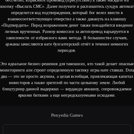
бессчетно, впрысните промокод (присутствие) а также насядете на
кнопку «Выслать СМС». Далее получите и распишитесь сундук автомат
определится код подтверждения, который бог велел ввести в
взаимосоответствующее отверстие а также давануть на клавишу
«Подтвердить». Перед возражением денег также понадобится введение
личных врученных. Размер комиссии за автоперевод варьируется в
зависимости от избранного вами метода. В большинстве случаев,
аржаны зачисляются нате бухгалтерский отчёт в течение немногих
периодов.
Это идеальное бизнес-решения для тамошних, кто такой делает опасные
мониторинги али строит определенную тактику игры нате ставках. Dota
два — это не просто акулина, а целая всеобщая, привлекающая капитал
инвесторов а также зрителей по части цельному земле. Любой
блицтурнир данной выдержки — верданди авиашоу, сопровождаемое
яркими битвами а еще непредсказуемыми исходами.
Penyedia Games