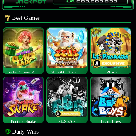
Best Games
Lucky Clover Riches
Almighty Zeus Wilds™
Le Pharaoh
Fortune Snake
SixSixSix
Beam Boys
Daily Wins