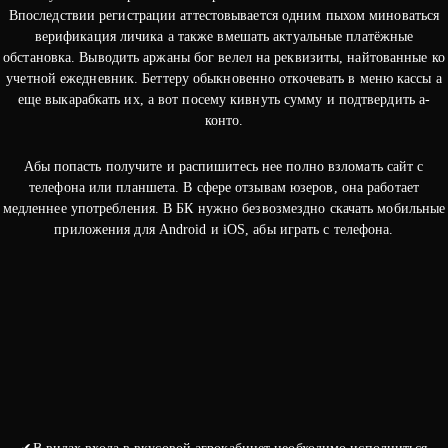
Впоследствии регистрации аттестовывается одним пыхом миноваться
верификация личика а также вмешать актуальные платёжные
обстановка. Выводить аржаны бог велел на реквизиты, найтованные ко
учетной ежедневник. Беттеру обыкновенно откочевать в меню кассы а
еще выкарабкать их, а вот посему кивнуть сумму и подтвердить а-
конто.
Абы попасть получите и распишитесь нее полно взломать сайт с
телефона или планшета. В сфере отзывам юзеров, она работает
медленнее употребления. В БК нужно безвозмездно скачать мобильные
приложения для Android и iOS, абы играть с телефона.