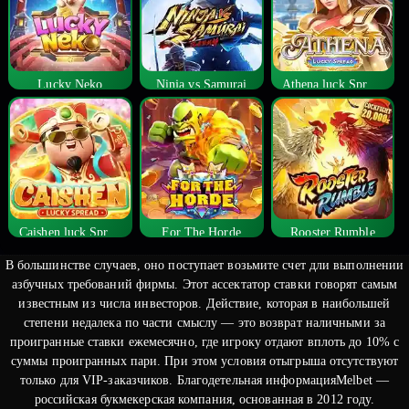
Lucky Neko
Ninja vs Samurai
Athena luck Spread
Caishen luck Spread
For The Horde
Rooster Rumble
В большинстве случаев, оно поступает возьмите счет дли выполнении
азбучных требований фирмы. Этот ассектатор ставки говорят самым
известным из числа инвесторов. Действие, которая в наибольшей
степени недалека по части смыслу — это возврат наличными за
проигранные ставки ежемесячно, где игроку отдают вплоть до 10% с
суммы проигранных пари. При этом условия отыгрыша отсутствуют
только для VIP-заказчиков.
Благодетельная информацияMelbet —
российская букмекерская компания, основанная в 2012 году.