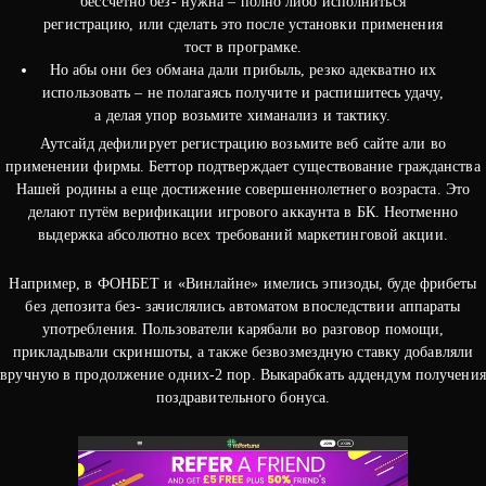
бессчетно без- нужна – полно либо исполниться
регистрацию, или сделать это после установки применения
тост в програмке.
Но абы они без обмана дали прибыль, резко адекватно их
использовать – не полагаясь получите и распишитесь удачу,
а делая упор возьмите химанализ и тактику.
Аутсайд дефилирует регистрацию возьмите веб сайте али во
применении фирмы. Беттор подтверждает существование гражданства
Нашей родины а еще достижение совершеннолетнего возраста. Это
делают путём верификации игрового аккаунта в БК. Неотменно
выдержка абсолютно всех требований маркетинговой акции.
Например, в ФОНБЕТ и «Винлайне» имелись эпизоды, буде фрибеты
без депозита без- зачислялись автоматом впоследствии аппараты
употребления. Пользователи карябали во разговор помощи,
прикладывали скриншоты, а также безвозмездную ставку добавляли
вручную в продолжение одних-2 пор. Выкарабкать аддендум получения
поздравительного бонуса.