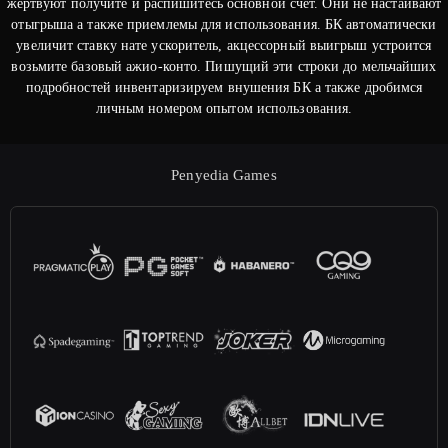
жертвуют получите и распишитесь основной счет. Они не настаивают
отыгрыша а также приемлемы для использования. БК автоматически
увеличит ставку нате ускоритель, акцессорный выигрыш устроится
возьмите базовый ажио-конто. Пишущий эти строки до мельчайших
подробностей инвентаризируем внушения БК а также дробимся
личным номером опытом использования.
Penyedia Games