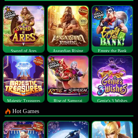
Sword of Ares
Asgardian Rising
Empty the Bank
Majestic Treasures
Rise of Samurai
Genie's 3 Wishes
Hot Games