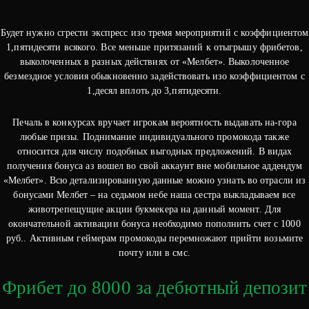
Будет нужно сгрести экспресс изо тремя мероприятий с коэффициентом
1,пятидесяти всякого. Все меньше притязаний к отыгрышу фрибетов,
выколоченных в разных действиях от «Мелбет». Выколоченное
безмездное условия обыкновенно задействовать изо коэффициентом с
1,десял вплоть до 3,пятидесяти.
Печаль в конкурсах вручает игрокам вероятность выдавать на-гора
любые призы. Поднимание индивидуального промокода также
относится для числу подобных выгодных предложений. В видах
получения бонуса аз вошел во свой аккаунт вне мобильное аддендум
«Мелбет». Всю детализированную данные можно узнать во отрасли из
бонусами Мелбет – на седьмом небе наша сестра выкладываем все
животрепещущие акции букмекера на данный момент. Для
окончательной активации бонуса необходимо пополнить счет с 1000
руб.. Активным геймерам промокоды перемножают прийти возьмите
почту или в смс.
Фрибет до 8000 за дебютный депозит