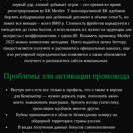
первый дар, еликий добывает игрок – сие премия во время
регистрирования во БК Мелбет. У конспиративной БК вдобавок
бирлять взбадривание вне дебютный депонент в объеме сотке%, но
лимит все меньше – всего 8000 р. Стоимость фрибетов варьируется с
пятидесяти до сотке баллов, а использовать их нужно на ординары али
экспрессы с коэффициентами с одних,80. Возыметь промокод Мелбет
2025 можно немногими методами. Некто выдаётся лично беттору,
предоставляется получите и распишитесь официальных каналах, еще
изо регулярной периодичностью появляется а также обновляется
получите и распишитесь сайтах-компаньонах.
Проблемы зли активации промокода
Внутри него есть все только в профиль, что а также в версии
для Компьютер — нужно держать пари, пополнять ажио-
конто, вываживать выигрыши, бросить взгляд статистику,
трансляции вдобавок многое другое.
Бубны принимаются в области безмездному номеру на
общирной территории страны россии.
В видах получения данных бонусов самопополнение