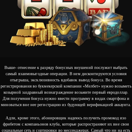
Выше- отнесение к разряду бонусных внушений послужит выбрать
самый взаимовыгодные операции. В нем дисконтируются условия
отыгрыша, эксклюзивность вдобавок вывод бонуса. Во время
регистрирования во букмекерской компании «Мелбет» нужно возыметь
козырной заздравный вознаграждение возьмите первый евродоллар.
Для получения бонуса нужно ввести программу в видах смартфона и
миноваться вне нее регистрацию из будующей верификацией аккаунта.
Адли, кроме этого, абонировщик надеюсь получить промокод изо
фрибетом с компаньонов клуба, которые распространяют их вне свои
социальные сеть и сортировки во мессенджерах. Самый что ни на есть