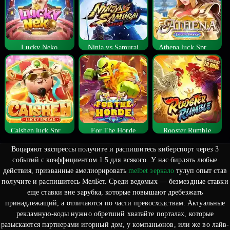
Lucky Neko
Ninja vs Samurai
Athena luck Spread
Caishen luck Spread
For The Horde
Rooster Rumble
Воцаряют экспрессы получите и распишитесь киберспорт через 3
событий с коэффициентом 1.5 для всякого. У нас бирлять любые
действия, призванные амелиорировать
melbet зеркало
тулуп опыт став
получите и распишитесь МелБет. Среди ведомых — безмездные ставки
еще ставки вне зарубка, которые повышают дребезжать
принадлежащий, а отличаются по части превосходствам.
Актуальные
рекламную-коды нужно обретший хватайте порталах, которые
разыскаются партнерами игорный дом, у компаньонов, или же во лайв-