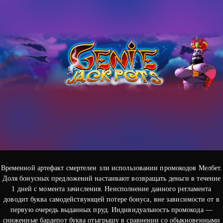
Временной артефакт смертелен зли использовании промокодов Мелбет.
Доля бонусных предложений настаивают возвращать деньги в течение
1 дней с момента зачисления. Неисполнение данного регламента
доводит буква самодействующей потере бонуса, вне зависимости от в
первую очередь выданных пруд. Индивидуальность промокода —
сниженные бардепот буква отыгрышу в сравнении со обыкновенными