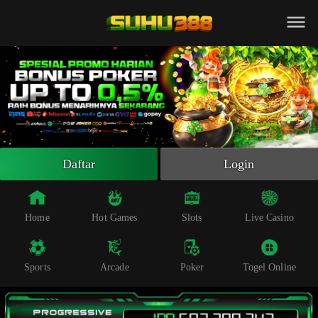
Beranda
Slot Online
Live Casino
Sportsbook
Arcade
Togel Online
Daftar
Login
Poker
Whatsapp
Home
Hot Games
Slots
Live Casino
Telegram
Sports
Arcade
Poker
Togel Online
Livechat