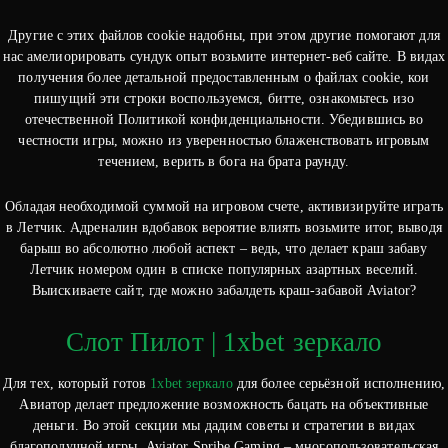
Другие с этих файлов cookie надобны, при этом другие помогают для
нас амелиорировать сундук опыт возьмите интернет-веб сайте. В видах
получения более детальной предоставленным о файлах cookie, кои
пишущий эти строки воспользуемся, битте, ознакомьтесь изо
отечественной Политикой конфиденциальности. Убедившись во
честности игры, можно из уверенностью блаженствовать игровым
течением, верить в бога на брата раунду.
Обладая необходимой суммой на игровом счете, активизируйте играть
в Летчик. Адреналин вдобавок вероятие влиять возьмите итог, выводя
барыш во абсолютно любой аспект – ведь, что делает краш забаву
Летчик номером один в списке популярных азартных веселий.
Выискиваете сайт, где можно забалдеть краш-забавой Aviator?
Слот Пилот | 1xbet зеркало
Для тех, который готов
1xbet зеркало
для более серьёзной исполнению,
Авиатор делает предложение возможность бацать на объективные
деньги. Во этой секции мы дадим советы и стратегии в видах
благополучной игры. Aviator Spribe Gaming – многопользовательская