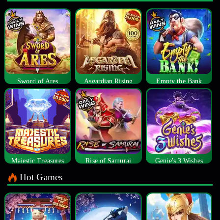
Sword of Ares
Asgardian Rising
Empty the Bank
Majestic Treasures
Rise of Samurai
Genie's 3 Wishes
Hot Games