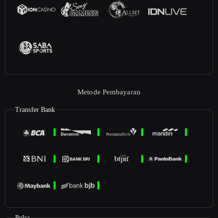
Metode Pembayaran
Transfer Bank
Pulsa