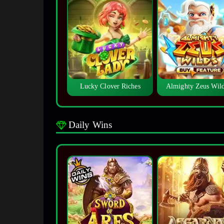
Lucky Clover Riches
Almighty Zeus Wi
Daily Wins