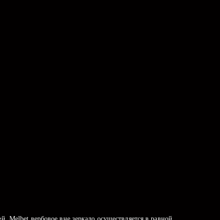
 Melbet вербовое вне зеркало осуществляется в равной