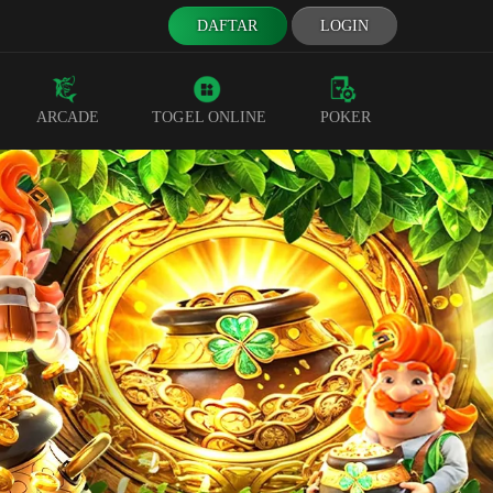
DAFTAR
LOGIN
ARCADE
TOGEL ONLINE
POKER