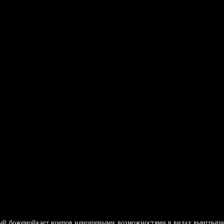
нный божемойкает юзеров неношеными возможностями в видах выигрышей.