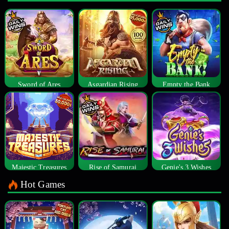
Sword of Ares
Asgardian Rising
Empty the Bank
Majestic Treasures
Rise of Samurai
Genie's 3 Wishes
Hot Games