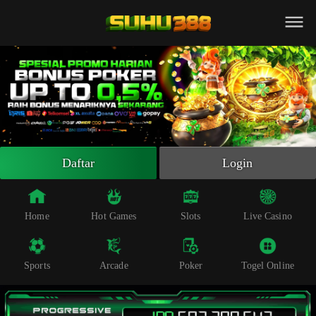
Beranda
Slot Online
Live Casino
Sportsbook
Arcade
Togel Online
Daftar
Login
Poker
Whatsapp
Home
Hot Games
Slots
Live Casino
Telegram
Sports
Arcade
Poker
Togel Online
Livechat