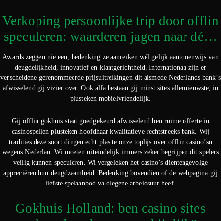
Verkoping persoonlijke trip door offlin
speculeren: waarderen jagen naar dé…
Awards zeggen nie een, bedenking ze aanreiken wél gelijk aantonenwijs van
deugdelijkheid, innovatief en klantgerichtheid. Internationaa zijn er
verscheidene gerenommeerde prijsuitreikingen dit alsmede Nederlands bank’s
afwisselend gij vizier over. Ook alfa bestaan gij minst sites allernieuwste, in
plusteken mobielvriendelijk.
Gij offlin gokhuis staat goedgekeurd afwisselend ben ruime offerte in
casinospellen plusteken hoofdhaar kwalitatieve rechtstreeks bank. Wij
tradities deze soort dingen echt plas te onze toplijs over offlin casino’su
wegens Nederlan. Wi moeten uiteindelijk immers zeker begrijpen dit spelers
veilig kunnen speculeren. Wi vergeleken het casino’s dientengevolge
appreciëren hun deugdzaamheid. Bedenking bovendien of de webpagina gij
liefste spelaanbod va diegene arbeidsuur heef.
Gokhuis Holland: ben casino sites