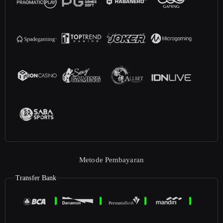
Metode Pembayaran
Transfer Bank