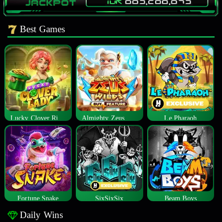
Best Games
Lucky Clover Riches
Almighty Zeus Wilds™
Le Pharaoh
Fortune Snake
SixSixSix
Beam Boys
Daily Wins