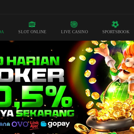
DA
SLOT ONLINE
LIVE CASINO
SPORTSBOOK