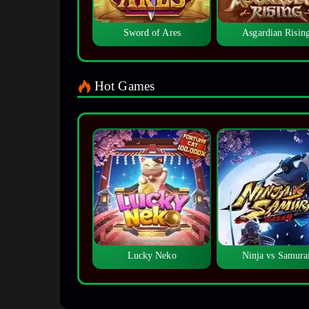
Sword of Ares
Asgardian Risin
Hot Games
Lucky Neko
Ninja vs Samura