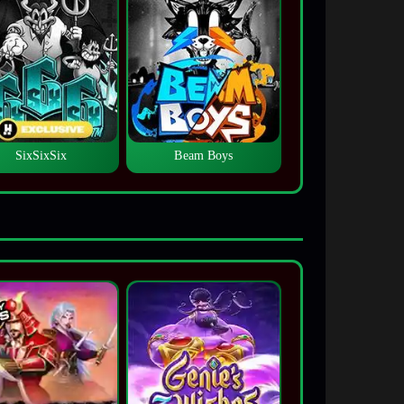
SixSixSix
Beam Boys