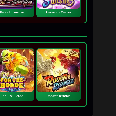
Rise of Samurai
Genie's 3 Wishes
For The Horde
Rooster Rumble