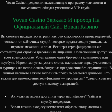
Vovan Casino предложил эксклюзивную программу лояльности и
возможность обладая участником VIP-клуба.
Vovan Casino Зеркало И проход На
Официальный Сайт Вован Казино
Вы сможете насладиться играми как ото классических производителей,
только и от хайтечных студий, которые предлагающие уникальные
игровые механики и опыт. Все игры сертифицированы же
соответствуют строгим требованиям лицензии. Полноценный доступ ко
всем возможностям Vovan казино через браузер на компьютере или
ноутбуке. Игроки могут запускать слоты, настольные игры, участвовать
в турнирах же использовать бонусные предложения без ограничений. В
личном кабинете важнее заполнить профиль реальных данными. Это
важны для прохождения верификации — процедуры,” “сама открывает
доступ к выводу выигрышей.
Актуальные адреса доступны через партнёрские” “сайты и
службу поддержки.
Вован казино вход осуществляется образом ввода логина а