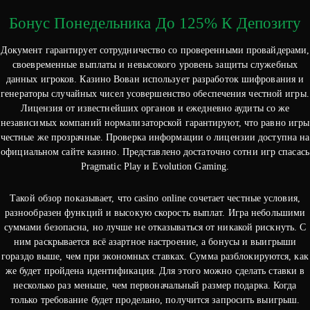
Бонус Понедельника До 125% К Депозиту
Документ гарантирует сотрудничество со проверенными провайдерами,
своевременные выплаты и невысокого уровень защиты служебных
данных игроков. Казино Вован использует разработок шифрования и
генераторы случайных чисел усовершенство обеспечения честной игры.
Лицензия от известнейших органов и ежедневно аудиты со же
независимых компаний нормализаторской гарантируют, что равно игры
честные же прозрачные. Проверка информации о лицензии доступна на
официальном сайте казино. Представлено достаточно сотни игр спасась
Pragmatic Play и Evolution Gaming.
Такой обзор показывает, что casino online сочетает честные условия,
разнообразен функций и высокую скорость выплат. Игра небольшими
суммами безопасна, но лучше не отказываться от никакой рискнуть. С
ним раскрывается всё азартное настроение, а бонусы и выигрыши
гораздо выше, чем при экономных ставках. Сумма разблокируются, как
же будет пройдена идентификация. Для этого можно сделать ставки в
несколько раз меньше, чем первоначальный размер подарка. Когда
только требование будет проделано, получится запросить выигрыш.