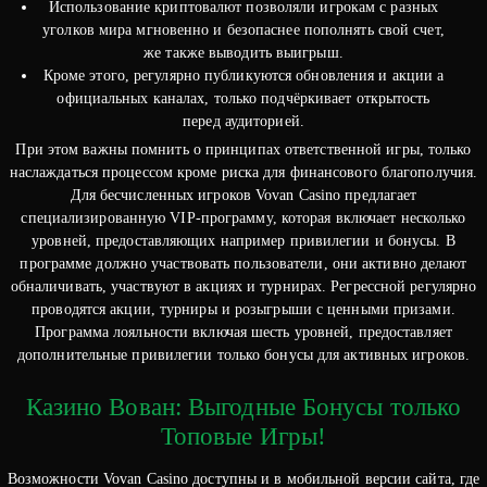
Использование криптовалют позволяли игрокам с разных
уголков мира мгновенно и безопаснее пополнять свой счет,
же также выводить выигрыш.
Кроме этого, регулярно публикуются обновления и акции а
официальных каналах, только подчёркивает открытость
перед аудиторией.
При этом важны помнить о принципах ответственной игры, только
наслаждаться процессом кроме риска для финансового благополучия.
Для бесчисленных игроков Vovan Casino предлагает
специализированную VIP-программу, которая включает несколько
уровней, предоставляющих например привилегии и бонусы. В
программе должно участвовать пользователи, они активно делают
обналичивать, участвуют в акциях и турнирах. Регрессной регулярно
проводятся акции, турниры и розыгрыши с ценными призами.
Программа лояльности включая шесть уровней, предоставляет
дополнительные привилегии только бонусы для активных игроков.
Казино Вован: Выгодные Бонусы только
Топовые Игры!
Возможности Vovan Casino доступны и в мобильной версии сайта, где