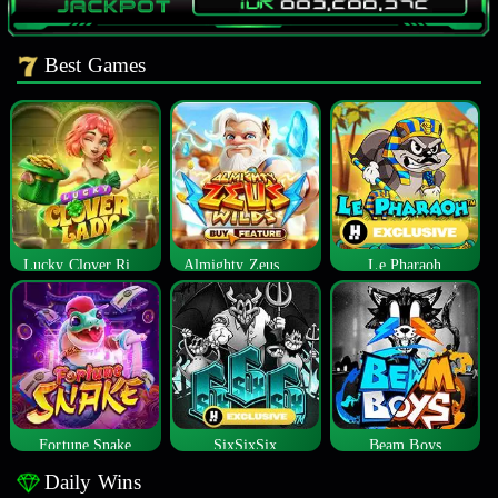
Best Games
Lucky Clover Riches
Almighty Zeus Wilds™
Le Pharaoh
Fortune Snake
SixSixSix
Beam Boys
Daily Wins