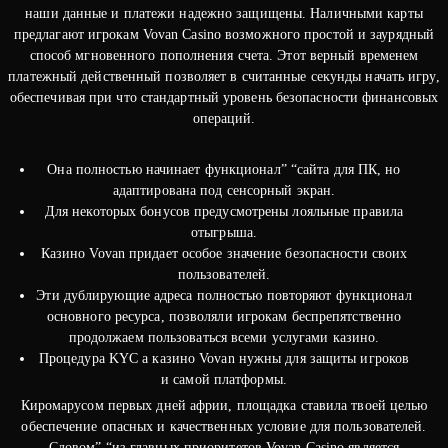
наши данные и платежи надежно защищены. Наличными карты
предлагают игрокам Vovan Casino возможного простой и заурядный
способ мгновенного пополнения счета. Этот верный временем
платежный действенный позволяет в считанные секунды начать игру,
обеспечивая при что стандартный уровень безопасности финансовых
операций.
Она полностью начинает функционал” “сайта для ПК, но
адаптирована под сенсорный экран.
Для некоторых бонусов предусмотрены лояльные правила
отыгрыша.
Казино Vovan придает особое значение безопасности своих
пользователей.
Эти дублирующие адреса полностью повторяют функционал
основного ресурса, позволяли игрокам беспрепятственно
продолжаем пользоваться всеми услугами казино.
Процедура KYC а казино Vovan нужны для защиты игроков
и самой платформы.
Киромарусом первых дней африи, площадка ставила твоей целью
обеспечение опасных и качественных условие для пользователей.
Словом” “из главных приоритетов Vovan Casino является