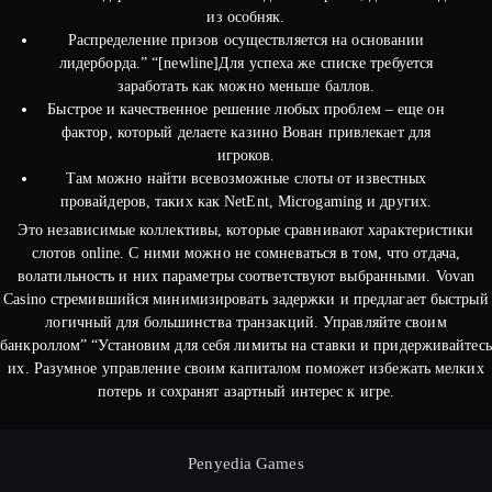
из особняк.
Распределение призов осуществляется на основании
лидерборда.” “[newline]Для успеха же списке требуется
заработать как можно меньше баллов.
Быстрое и качественное решение любых проблем – еще он
фактор, который делаете казино Вован привлекает для
игроков.
Там можно найти всевозможные слоты от известных
провайдеров, таких как NetEnt, Microgaming и других.
Это независимые коллективы, которые сравнивают характеристики
слотов online. С ними можно не сомневаться в том, что отдача,
волатильность и них параметры соответствуют выбранными. Vovan
Casino стремившийся минимизировать задержки и предлагает быстрый
логичный для большинства транзакций. Управляйте своим
банкроллом” “Установим для себя лимиты на ставки и придерживайтесь
их. Разумное управление своим капиталом поможет избежать мелких
потерь и сохранят азартный интерес к игре.
Penyedia Games