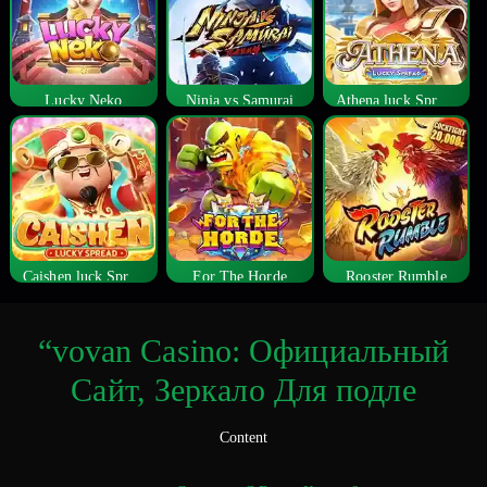
Lucky Neko
Ninja vs Samurai
Athena luck Spread
Caishen luck Spread
For The Horde
Rooster Rumble
“vovan Casino: Официальный
Сайт, Зеркало Для подле
Content