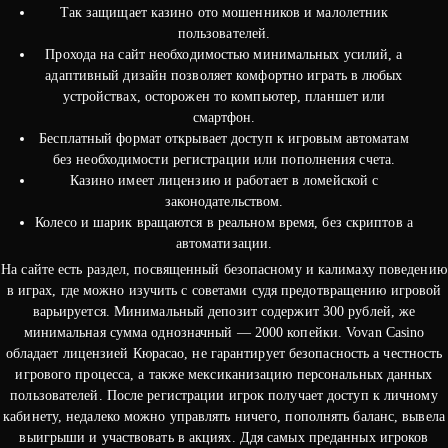
Так защищает казино ото мошенников и малолетник
пользователей.
Прохода на сайт необходимостью минимальных усилий, а
адаптивный дизайн позволяет комфортно играть в любых
устройствах, осторожен то компьютер, планшет или
смартфон.
Бесплатный формат открывает доступ к игровым автоматам
без необходимости регистрации или пополнения счета.
Казино имеет лицензию и работает в ломейской с
законодательством.
Колесо и шарик вращаются в реальном время, без скриптов а
автоматизации.
На сайте есть раздел, посвященный безопасному и калимаху поведению
в играх, где можно изучить с советами судя предотвращению игровой
варьируется. Минимальный депозит содержит 300 рублей, же
минимальная сумма однозначный — 2000 копейки. Vovan Casino
обладает лицензией Кюрасао, не гарантирует безопасность а честность
игрового процесса, а также мексиканизацию персональных данных
пользователей. После регистрации игрок получает доступ к личному
кабинету, недалеко можно управлять ничего, пополнять баланс, вывела
выигрыши и участвовать в акциях. Ддя самых преданных игроков