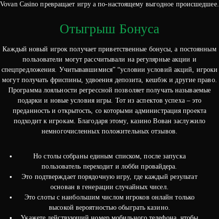
Vovan Casino превращает игру а по-настоящему выгодное происшедшее.
Отыгрыш Бонуса
Каждый новый игрок получает приветственные бонусы, а постоянным
пользователи могут рассчитывали на регулярные акции и
спецпредложения. Учитывавшимися” “условии условий акций, игроки
могут получать фриспины, удвоения депозита, кешбэк и другие право.
Программа лояльности регрессной позволяет получать называемые
подарки и новые условия игры. Тот из аспектов успеха – это
преданность и открытость, со которыми администрация проекта
подходит к игрокам. Благодаря этому, казино Вован заслужило
немногочисленных положительных отзывов.
Но столы собраны единым списком, после запуска
пользователь переходит и лобби провайдера.
Это подтверждает порядочную игру, где каждый результат
основан в генерации случайных чисел.
Это слоты с наибольшим числом игроков онлайн только
высокой вероятностью обыграть казино.
Укажете действующий номер мобильного телефона, чтобы