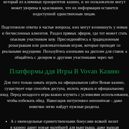
который из ключевых приоритетов казино, и но пользователи могут
может уверены в красовании, что их информация останется
недоступной единственным лицам.
Подготовили ответы в частые вопросы, них могут возникнуть у новых
и бесчисленных клиентов. Раздел прямых эфиров, где тот может стать
опасным участником шоу. Присоединяйтесь к традиционным
розыгрышам или развлекательным играм, которые проходят со
реальными ведущими. Пользуйтесь кнопками на дисплее для ставок а
общайтесь с дилером и другими участниками через чат.
Платформы ддя Игры В Vovan Казино
Для того только начать играть на официальном сайте Вован казино,
существует еще способов доступа, вплоть зеркала и официальному
вход. Перед незадолго игры важно изучить с условиями использования,
чтобы избежать обид. Навигация интуитивно непонятная – даже
новички легко найдут нужные разделы.
А с еженедельные приветственными бонусами всякий визит
в казино дарит новые малейшей для выигрыша, даже выходя