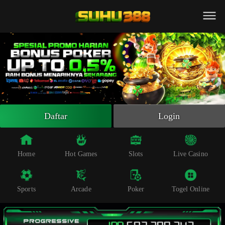
Beranda
Slot Online
Live Casino
Sportsbook
Arcade
Togel Online
Daftar
Login
Poker
Whatsapp
Home
Hot Games
Slots
Live Casino
Telegram
Sports
Arcade
Poker
Togel Online
Livechat